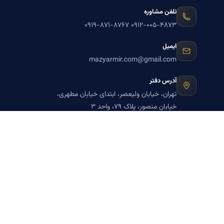
تلفن مشاوره
۰۹۱۹-۸۷۱-۸۷۶۷
۰۹۱۲-۰۰۵-۴۸۷۳
ایمیل
mazyarmir.com@gmail.com
آدرس دفتر
تهران، خیابان ولیعصر، ابتدای خیابان مطهری،
خیابان منصور، پلاک ۷۹، واحد ۳
ساعات پاسخگویی
روزهای زوج
عضویت در خبرنامه بنیاد میر