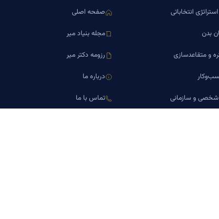
ستراتژی انتخاباتی
صفحه اصلی
ن بدن
مجله بنیاد میر
ره و متقاعدسازی
رزومه دکتر میر
ب‌وکار
درباره ما
 شخصی و سازمانی
تماس با ما
اورین املاک
کلینیک کسب‌وکار دکتر میر