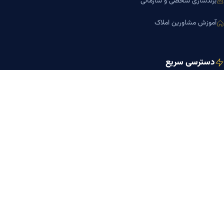
برندسازی شخصی و سازمانی
آموزش مشاورین املاک
دسترسی سریع
صفحه اصلی
مجله بنیاد میر
رزومه دکتر میر
درباره ما
تماس با ما
کلینیک کسب‌وکار دکتر میر