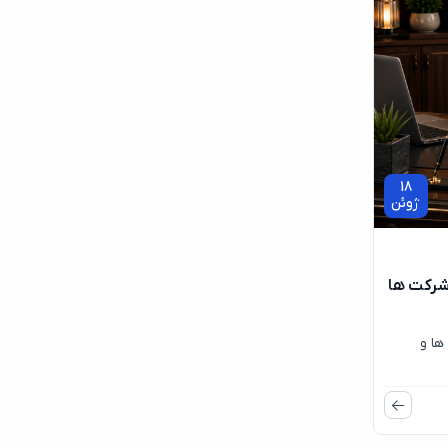
18
ژوئن
 شرکت ها
ها و