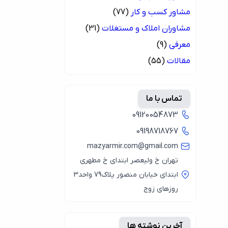
مشاور کسب و کار
(77)
مشاوران املاک و مستغلات
(31)
معرفی
(9)
مقالات
(55)
تماس با ما
09120054873
09198718767
mazyarmir.com@gmail.com
تهران خ ولیعصر ابتدای خ مطهری
ابتدای خیابان منصور پلاک79 واحد3
روزهای زوج
آخرین نوشته ها