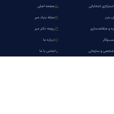
ستراتژی انتخاباتی
صفحه اصلی
ن بدن
مجله بنیاد میر
ره و متقاعدسازی
رزومه دکتر میر
ب‌وکار
درباره ما
 شخصی و سازمانی
تماس با ما
اورین املاک
کلینیک کسب‌وکار دکتر میر