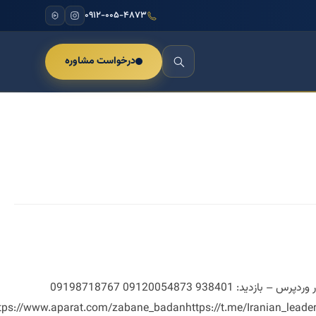
۰۹۱۲-۰۰۵-۴۸۷۳
درخواست مشاوره
بازی های مدیریتی به روش مدیران برتر در کلاس جهانی بازی های مدیریتی نگارش 1381 به روز رسانی 1401 آمار وردپرس – بازدید: 938401 09120054873 09198718767
s://www.aparat.com/zabane_badanhttps://t.me/Iranian_leader