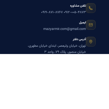
تلفن مشاوره
۰۹۱۹-۸۷۱-۸۷۶۷
۰۹۱۲-۰۰۵-۴۸۷۳
ایمیل
mazyarmir.com@gmail.com
آدرس دفتر
تهران، خیابان ولیعصر، ابتدای خیابان مطهری،
خیابان منصور، پلاک ۷۹، واحد ۳
ساعات پاسخگویی
روزهای زوج
عضویت در خبرنامه بنیاد میر