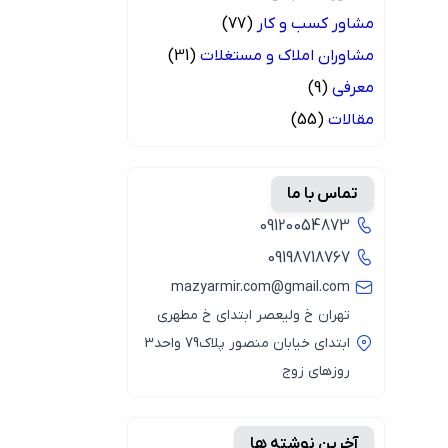
مشاور کسب و کار
(77)
مشاوران املاک و مستغلات
(31)
معرفی
(9)
مقالات
(55)
تماس با ما
09120054873
09198718767
mazyarmir.com@gmail.com
تهران خ ولیعصر ابتدای خ مطهری
ابتدای خیابان منصور پلاک79 واحد3
روزهای زوج
آخرین نوشته ها