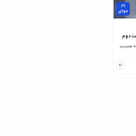
29
جولای
ت دوم
ته هستید