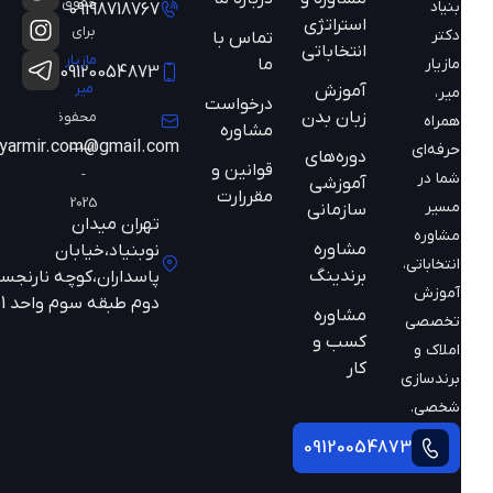
حقوق
بنیاد
09198718767
استراتژی
برای
دکتر
تماس با
انتخاباتی
مازیار
ما
مازیار
09120054873
میر
آموزش
میر،
درخواست
زبان بدن
محفوظ
همراه
مشاوره
است
mazyarmir.com@gmail.com
حرفه‌ای
دوره‌های
قوانین و
-
شما در
آموزشی
مقررارت
2025
مسیر
سازمانی
تهران میدان
مشاوره
مشاوره
نوبنیاد،خیابان
انتخاباتی،
برندینگ
پاسداران،کوچه نارنجستان
آموزش
دوم طبقه سوم واحد 301
مشاوره
تخصصی
کسب و
املاک و
کار
برندسازی
شخصی.
09120054873