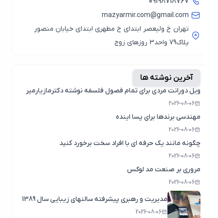
09198718767
mazyarmir.com@gmail.com
تهران خ ولیعصر ابتدای خ مطهری ابتدای خیابان منصور
پلاک79 واحد3 روزهای زوج
آخرین نوشته ها
ویل دورانت مردی برای تمام فصول فلسفه نوشته دکترمازیارمیر
2026-08-06
مهندسی برندها برای پسا اینده
2026-08-06
چگونه مانند یک حرفه ای با افراد سخت برخورد کنید
2026-08-06
مروری بر صنعت مد لوکس
2026-08-06
مدیریت و رهبری پیشرفته سالنهای زیبایی سال 1389
2026-08-06