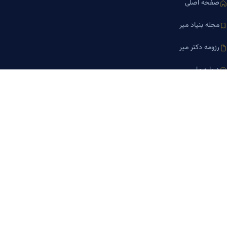
صفحه اصلی
مجله بنیاد میر
رزومه دکتر میر
درباره ما
تماس با ما
کلینیک کسب‌وکار دکتر میر
ارتباط با ما
تلفن مشاوره
۰۹۱۹-۸۷۱-۸۷۶۷
۰۹۱۲-۰۰۵-۴۸۷۳
ایمیل