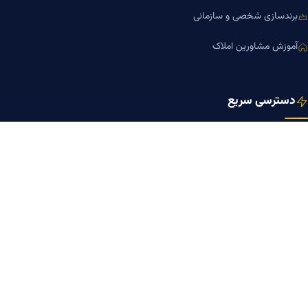
برندسازی شخصی و سازمانی
آموزش مشاورین املاک
دسترسی سریع
صفحه اصلی
مجله بنیاد میر
رزومه دکتر میر
درباره ما
تماس با ما
کلینیک کسب‌وکار دکتر میر