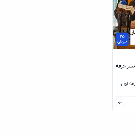
25
جولای
نسر حرفه
فه ای و