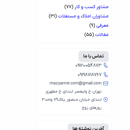
مشاور کسب و کار
(77)
مشاوران املاک و مستغلات
(31)
معرفی
(9)
مقالات
(55)
تماس با ما
09120054873
09198718767
mazyarmir.com@gmail.com
تهران خ ولیعصر ابتدای خ مطهری
ابتدای خیابان منصور پلاک79 واحد3
روزهای زوج
آخرین نوشته ها