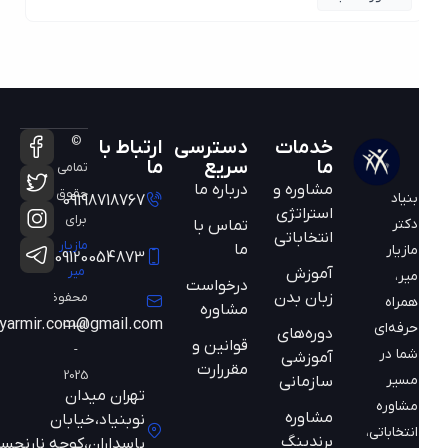
©
خدمات
دسترسی
ارتباط با
ما
سریع
ما
تمامی
مشاوره و
درباره ما
حقوق
بنیاد
09198718767
استراتژی
برای
دکتر
تماس با
انتخاباتی
مازیار
ما
مازیار
09120054873
میر
آموزش
میر،
درخواست
زبان بدن
محفوظ
همراه
مشاوره
است
mazyarmir.com@gmail.com
حرفه‌ای
دوره‌های
قوانین و
-
شما در
آموزشی
مقررارت
2025
مسیر
سازمانی
تهران میدان
مشاوره
مشاوره
نوبنیاد،خیابان
انتخاباتی،
برندینگ
پاسداران،کوچه نارنجستان