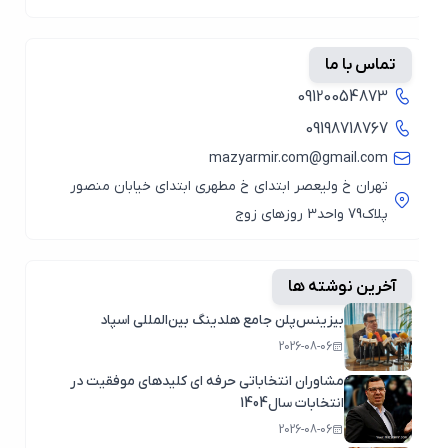
تماس با ما
09120054873
09198718767
mazyarmir.com@gmail.com
تهران خ ولیعصر ابتدای خ مطهری ابتدای خیابان منصور
پلاک79 واحد3 روزهای زوج
آخرین نوشته ها
بیزینس‌پلن جامع هلدینگ بین‌المللی اسپاد
2026-08-06
مشاوران انتخاباتی حرفه ای کلیدهای موفقیت در
انتخابات سال1404
2026-08-06