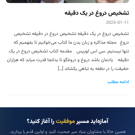
تشخیص دروغ در یک دقیقه
2025-01-11
تشخیص دروغ در یک دقیقه تشخیص دروغ در دقیقه تشخیص
دروغ مجله مذاکره و زبان بدن ما کتاب می‌خوانیم تا بفهمیم که
تنها نیستیم. سی اس لوییس مقدمه کتاب تشخیص دروغ در یک
دقیقه یادمان باشد دروغ و دروغگو تا بدانجا قدرت میابد که هزاران
حقیقت را در نطفه به تباهی بکشاند […]
ادامه مطلب
آمازه‌اید مسیر
موفقیت
را آغاز کنید؟
همین حالا با مشاوران بنیاد میر صحبت کنید و اولین قدم را بردارید.