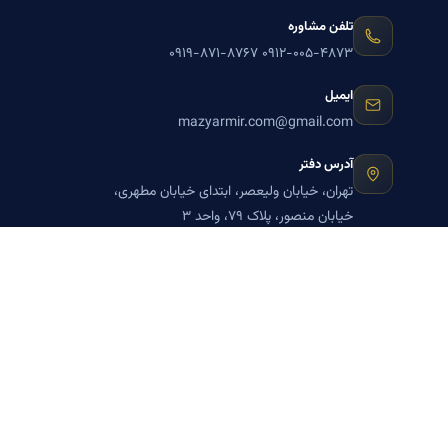
تلفن مشاوره
۰۹۱۹-۸۷۱-۸۷۶۷
۰۹۱۲-۰۰۵-۴۸۷۳
ایمیل
mazyarmir.com@gmail.com
آدرس دفتر
تهران، خیابان ولیعصر، ابتدای خیابان مطهری،
خیابان منصور، پلاک ۷۹، واحد ۳
ساعات پاسخگویی
روزهای زوج
عضویت در خبرنامه بنیاد میر