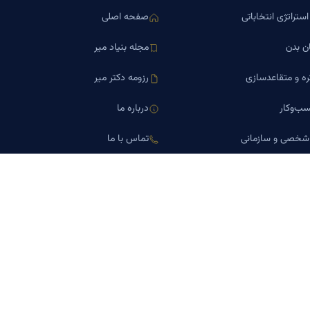
ستراتژی انتخاباتی
صفحه اصلی
ن بدن
مجله بنیاد میر
ره و متقاعدسازی
رزومه دکتر میر
ب‌وکار
درباره ما
 شخصی و سازمانی
تماس با ما
اورین املاک
کلینیک کسب‌وکار دکتر میر