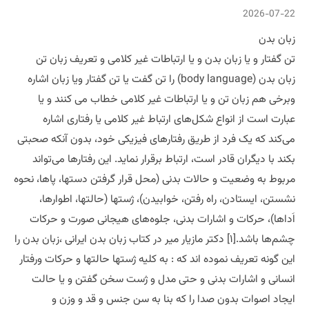
2026-07-22
زبان بدن
تن گفتار و یا زبان بدن و یا ارتباطات غیر کلامی و تعریف زبان تن
زبان بدن (body language) را تن گفت یا تن گفتار ویا زبان اشاره
وبرخی هم زبان تن و یا ارتباطات غیر کلامی خطاب می کنند و یا
عبارت است از انواع شکل‌های ارتباط غیر کلامی یا رفتاری اشاره
می‌کند که یک فرد از طریق رفتارهای فیزیکی خود، بدون آنکه صحبتی
بکند با دیگران قادر است، ارتباط برقرار نماید. این رفتارها می‌تواند
مربوط به وضعیت و حالات بدنی (محل قرار گرفتن دستها، پاها، نحوه
نشستن، ایستادن، راه رفتن، خوابیدن)، ژستها (حالتها، اطوارها،
اَداها)، حرکات و اشارات بدنی، جلوه‌های هیجانی صورت و حرکات
چشم‌ها باشد.[۱] دکتر مازیار میر در کتاب زبان بدن ایرانی ،زبان بدن را
این گونه تعریف نموده اند که : به کلیه ژستها حالتها و حرکات ورفتار
انسانی و اشارات بدنی و حتی مدل و ژست سخن گفتن و یا حالت
ایجاد اصوات بدون صدا را که بنا به سن جنس و قد و وزن و