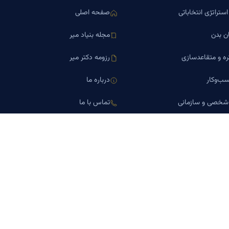
ستراتژی انتخاباتی
صفحه اصلی
ن بدن
مجله بنیاد میر
ره و متقاعدسازی
رزومه دکتر میر
ب‌وکار
درباره ما
 شخصی و سازمانی
تماس با ما
اورین املاک
کلینیک کسب‌وکار دکتر میر