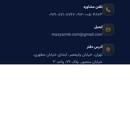
تلفن مشاوره
۰۹۱۹-۸۷۱-۸۷۶۷
۰۹۱۲-۰۰۵-۴۸۷۳
ایمیل
mazyarmir.com@gmail.com
آدرس دفتر
تهران، خیابان ولیعصر، ابتدای خیابان مطهری،
خیابان منصور، پلاک ۷۹، واحد ۳
ساعات پاسخگویی
روزهای زوج
عضویت در خبرنامه بنیاد میر