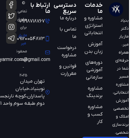
©
خدمات
دسترسی
ارتباط با
ما
سریع
ما
تمامی
مشاوره و
درباره ما
حقوق
بنیاد
09198718767
استراتژی
برای
دکتر
تماس با
انتخاباتی
مازیار
ما
مازیار
09120054873
میر
آموزش
میر،
درخواست
زبان بدن
محفوظ
همراه
مشاوره
است
mazyarmir.com@gmail.com
حرفه‌ای
دوره‌های
قوانین و
-
شما در
آموزشی
مقررارت
2025
مسیر
سازمانی
تهران میدان
مشاوره
مشاوره
نوبنیاد،خیابان
انتخاباتی،
برندینگ
پاسداران،کوچه نارنجستان
آموزش
دوم طبقه سوم واحد 301
مشاوره
تخصصی
کسب و
املاک و
کار
برندسازی
شخصی.