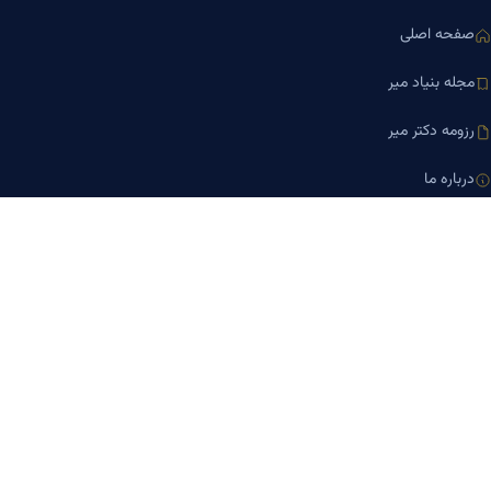
صفحه اصلی
مجله بنیاد میر
رزومه دکتر میر
درباره ما
تماس با ما
کلینیک کسب‌وکار دکتر میر
ارتباط با ما
تلفن مشاوره
۰۹۱۹-۸۷۱-۸۷۶۷
۰۹۱۲-۰۰۵-۴۸۷۳