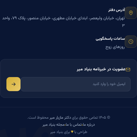
آدرس دفتر
تهران، خیابان ولیعصر، ابتدای خیابان مطهری، خیابان منصور، پلاک ۷۹، واحد
۳
ساعات پاسخگویی
روزهای زوج
عضویت در خبرنامه بنیاد میر
میر
© ۱۴۰۵ تمامی حقوق برای
دکتر مازیار میر
محفوظ است.
درباره ما
تماس با ما
مجله بنیاد میر
♥
طراحی با
برای بنیاد میر