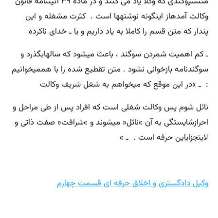
متنسپوگندی که وکلا یاد می کنند و در ماده ۳۹ آئیننامه قانون
وکالت آمدهاز اینگونه نوشتهها است . کثرت مشغله و این
پندار که متن قسم را کاملا به یاد داریم و یا ـ خدای ناکرده
ـ کم اهمیت شمردن سوگند ، باعث میشود که سالهابگذرد و
سوگندنامه بازخوانی نشود . متن تقطیع شده را با هممیخوانیم
: ـ »در این موقع که میخواهم به شغل شریف وکالت
نائل شوم پس وکالت شغلی است که افراد پس از طی مراحل و
احرازشایستگی به آن »نائل« میشوند و »شرافت« صفت ذاتی و
لایتجزایاین حرفه است . ـ »
وکیل دادگستری و اخلاق حرفه ای قسمت چهارم