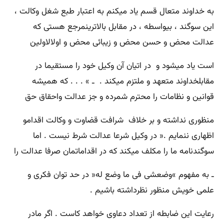
به خداوند متعال قسم یاد میکنم به اعتبار طبع شغل وکالت ،
این سوگند ، بیواسطه ، در مقابل بالاترینمرجع هستی که
عدالت محض و حسن محض و زیبائی محض و اولالاولین
است یاد میشود و در اتیان آن وکیل خود را مستقیما در
مقابلخداوند متعهد و ملتزم میکند . ـ » . . . که همیشه
قوانین و نظامات را محترم شمرده و جز عدالت واحقاق حق
منظوری نداشته و بر خلاف شرافت قضاوت و وکالت اقدامو
اظهاری ننمایم .« در وکیل شرعا عدالت شرط نیست . اما
سوگندنامه ما را مکلف میکند که در اقداماتمان صرفا عدالت را
ـ به مفهوم »وضعشی فی ما وضع له« در حد توان فکری و
علمی خویش منظور نظرداشته باشیم .
رعایت این ضابطه از تعداد دعاوی خواهد کاست . اگر مادر