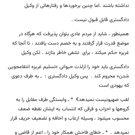
نداشته باشند .اما چنین برخوردها و رفتارهائی از وکیل
دادگستری قابل قبول نیست .
همینطور ، شاید از مردم عادی بتوان پذیرفت که هرگاه در
موضع قدرت قرار گرفتند و به خصم دست یافتند ، تا آنجا که
غریزه حکم میکند ، برای تشفی خاطر بتازند . لکن وکیل
دادگستری باید خود را ازلذت حیوانی »تسلیم غریزه انتقامجویی
شدن« محروم کند . پس وکیل دادگستری : ـ به طرف دعوی
که یهودی است
لقب صهیونیست نمیدهد€ * ـ وابستگی طرف مقابل را به
گروهها و احزاب و فرقی که انتساب به ایشان نقطه ضعف
محسوب میشود ، وسیله ارعاب و اخافه و تضعیف حریف قرار
نمیدهد . * ـ خطای فاحش همکار خود را ، اعم از قاضی و