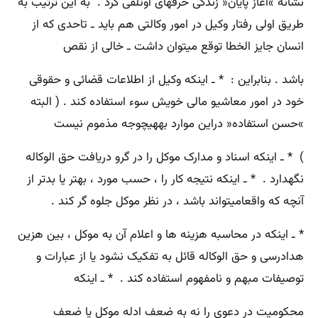
نشانه »آغاز پایان« زندگی حرفهای اوتلقی کرد . به این ترتیب به
طریق اولی رفتار وکیل در امور وکالتی هم باید ـ تاحدی که از
انسان جایز الخطا توقع میتوان داشت ـ خالی از نقص
باشد . بنابراین : * ـ اینکه وکیل از اطلاعات قضائی و حقوقی
خود در امور معاشیو مالی خویش سوء استفاده کند . ( البته
»حسن استفاده« دراین موارد بههیچوجه مذموم نیست
) * ـ اینکه اسناد و مدارک موکل را در گرو دریافت حق الوکاله
نگهدارد . * ـ اینکه نتیجه کار را ، حسب مورد ، بهتر یا بدتر از
آنچه که واقعامیتواند باشد ، در نظر موکل جلوه گر کند .
* ـ اینکه در محاسبه هزینه ها و اعلام آن به موکل ، بین هزین
هدادرسی و حق الوکاله قائل به تفکیک نشود یا از عبارات و
توصیفات مبهم و نامفهوم استفاده کند . * ـ اینکه
محکومیت در دعوی را نه به ضعف ادله موکل یا ضعف