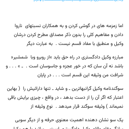
اما زمزمه های در گوشی کردن و به همکاران نسبتهای ناروا
دادن و مفاهیم کلی را بدون ذکر مصداق مطرح کردن درشان
وکیل و منطبق با مفاد قسم نیست . به عبارت دیگر
مبارزه وکیل دادگستری در راه حق باید »از روبرو وبا شمشیر«
باشد نه آن سان که در خور عجزه و جاسوسان است . ـ » . . . و
شرافت من وثیقه این قسم است . . . در پایان
سوگندنامه وکیل گرانبهاترین ـ و شاید ـ تنها دارائیش را ( بهاین
اعتبار که اگر آن را از دست بدهد ، در واقع ، چیزی برایش باقی
نمیماند ) وثیقه سوگند قرار میدهد . نوع وثیقه از
یک سو نشان دهنده اهمیت معنوی حرفه و از دیگر سوبی
ییانگر مقام والای وکیل دادگستری است . بیائید با هم یکبار