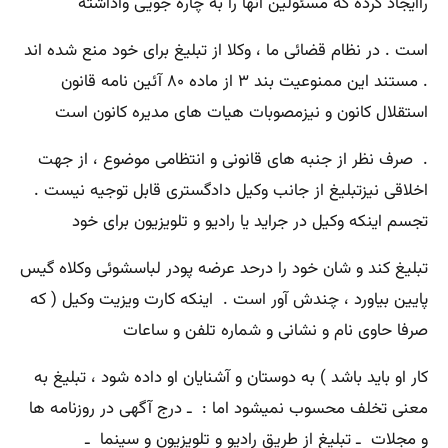
راایجاد کرده که مسئولین آنها را به چاره جویی واداشته
است . در نظام قضائی ما ، وکلا از تبلیغ برای خود منع شده اند
. مستند این ممنوعیت بند ۳ از ماده ۸۰ آئین نامه قانون
استقلال کانون و نیزمصوبات هیات های مدیره کانون است
. صرف نظر از جنبه های قانونی و انتظامی موضوع ، از جهت
اخلاقی نیزتبلیغ از جانب وکیل دادگستری قابل توجیه نیست .
تجسم اینکه وکیل در جراید یا رادیو و تلویزیون برای خود
تبلیغ کند و شان خود را درحد عرضه پودر لباسشوئی وکلاه گیس
پایین بیاورد ، چندش آور است . اینکه کارت ویزیت وکیل ( که
صرفا حاوی نام و نشانی و شماره تلفن و ساعات
کار او باید باشد ) به دوستان و آشنایان او داده شود ، تبلیغ به
معنی تخلف محسوب نمیشود اما : ـ درج آگهی در روزنامه ها
و مجلات ـ تبلیغ از طریق رادیو و تلویزیون و سینما ـ