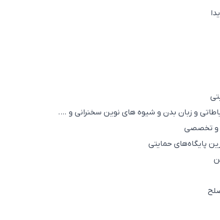
دا
صلح