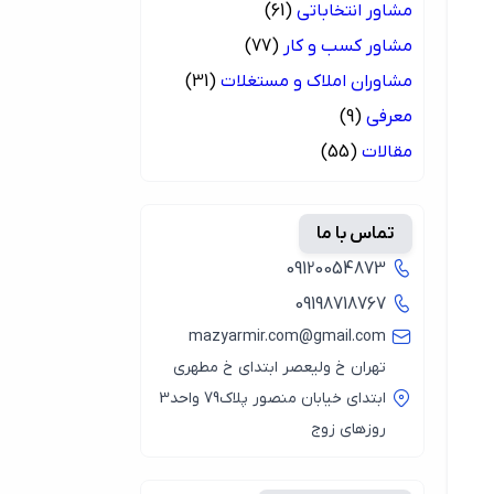
مشاور انتخاباتی
(61)
مشاور کسب و کار
(77)
مشاوران املاک و مستغلات
(31)
معرفی
(9)
مقالات
(55)
تماس با ما
09120054873
09198718767
mazyarmir.com@gmail.com
تهران خ ولیعصر ابتدای خ مطهری
ابتدای خیابان منصور پلاک79 واحد3
روزهای زوج