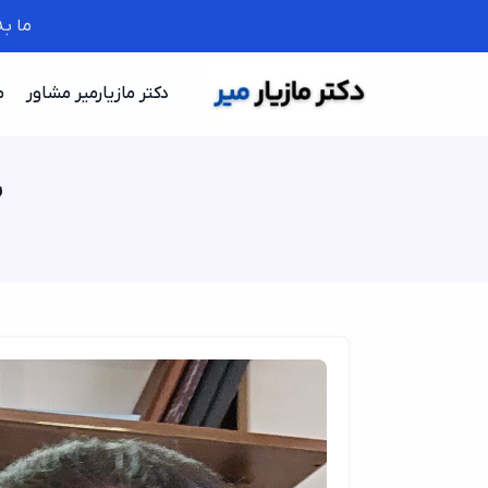
ما ب
دکتر مازیارمیر مشاور
م
ب