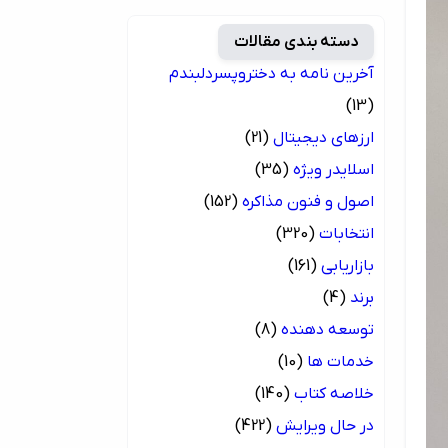
دسته بندی مقالات
آخرین نامه به دختروپسردلبندم
(13)
ارزهای دیجیتال
(21)
اسلایدر ویژه
(35)
اصول و فنون مذاکره
(152)
انتخابات
(320)
بازاریابی
(161)
برند
(4)
توسعه دهنده
(8)
خدمات ها
(10)
خلاصه کتاب
(140)
در حال ویرایش
(422)