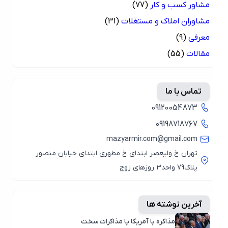
مشاور کسب و کار
(77)
مشاوران املاک و مستغلات
(31)
معرفی
(9)
مقالات
(55)
تماس با ما
09120054873
09198718767
mazyarmir.com@gmail.com
تهران خ ولیعصر ابتدای خ مطهری ابتدای خیابان منصور
پلاک79 واحد3 روزهای زوج
آخرین نوشته ها
مذاکره با آمریکا یا مذاکرات سخت