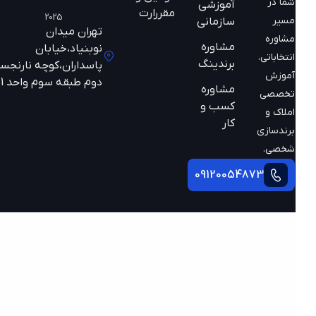
شما در
آموزشی
مقررارت
2025
مسیر
سازمانی
تهران میدان
مشاوره
مشاوره
نوبنیاد،خیابان
انتخاباتی،
برندینگ
پاسداران،کوچه نارنجستان
آموزش
دوم طبقه سوم واحد 301
مشاوره
تخصصی
کسب و
املاک و
کار
برندسازی
شخصی.
09120054873