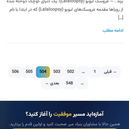
برند . — عروسک لبوبو (Lalaloopsy): یک دنیای کوچک دوخته شده
از رویاها مقدمه عروسک‌های لبوبو (Lalaloopsy) که در ابتدا با نام
[…]
ادامه مطلب
← قبلی
1
…
502
503
504
505
506
…
548
بعدی →
آمازه‌اید مسیر
موفقیت
را آغاز کنید؟
همین حالا با مشاوران بنیاد میر صحبت کنید و اولین قدم را بردارید.