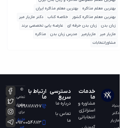
بهترین معلم مذاکره
بهترین معلم مذاکره ایران
بهترین معلم مذاکره کشور
خلاصه کتاب
دکتر مازیار میر
زبان بدن
زبان بدن حرفه ای
عارضه یابی تخصصی برند
مازیار میر
مازیارمیر
مدرس زبان بدن
مذاکره
مشاورانتخابات
©
خدمات
دسترسی
ارتباط با
ما
سریع
ما
تمامی
مشاوره و
درباره ما
حقوق
بنیاد
09198718767
استراتژی
برای
دکتر
تماس با
انتخاباتی
مازیار
ما
مازیار
09120054873
میر
آموزش
میر،