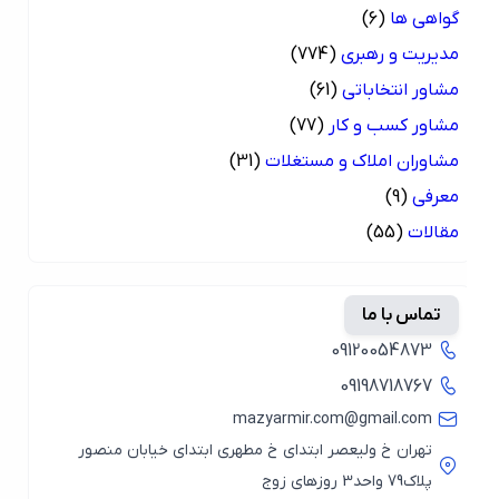
گواهی ها
(6)
مدیریت و رهبری
(774)
مشاور انتخاباتی
(61)
مشاور کسب و کار
(77)
مشاوران املاک و مستغلات
(31)
معرفی
(9)
مقالات
(55)
تماس با ما
09120054873
09198718767
mazyarmir.com@gmail.com
تهران خ ولیعصر ابتدای خ مطهری ابتدای خیابان منصور
پلاک79 واحد3 روزهای زوج