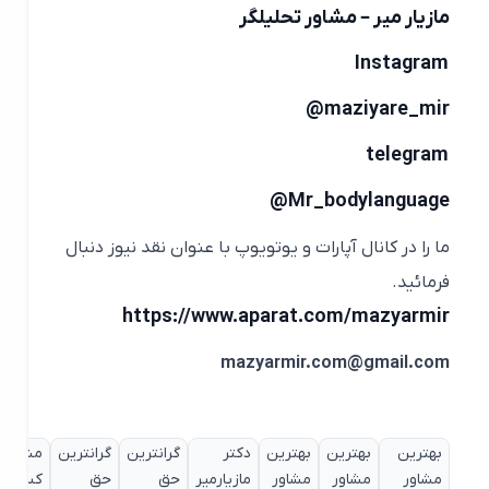
مازیار میر – مشاور تحلیلگر
Instagram
maziyare_mir@
telegram
Mr_bodylanguage@
ما را در کانال آپارات و یوتویوپ با عنوان نقد نیوز دنبال
فرمائید.
https://www.aparat.com/mazyarmir
mazyarmir.com@gmail.com
بهترین
بهترین
بهترین
دکتر
گرانترین
گرانترین
مشاور
مشا
مشاور
مشاور
مشاور
مازیارمیر
حق
حق
کسب
کس