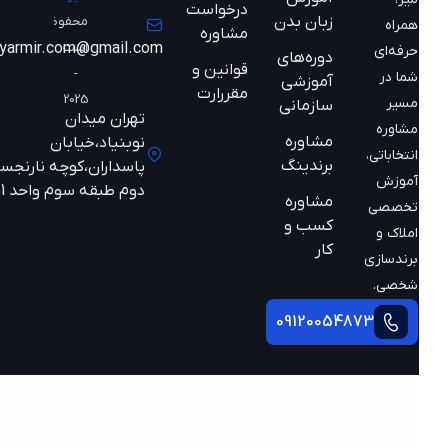
درخواست
زبان بدن
محفوظ
همراه
مشاوره
است
mazyarmir.com@gmail.com
حرفه‌ای
دوره‌های
قوانین و
-
شما در
آموزشی
مقررارت
2025
مسیر
سازمانی
تهران میدان
مشاوره
مشاوره
نوبنیاد،خیابان
انتخاباتی،
برندینگ
پاسداران،کوچه نارنجستان
آموزش
دوم طبقه سوم واحد 301
مشاوره
تخصصی
کسب و
املاک و
کار
برندسازی
شخصی.
09120054873