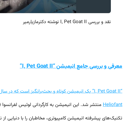
نقد و بررسی I, Pet Goat II نوشته دکترمازیارمیر
معرفی و بررسی جامع انیمیشن “I, Pet Goat II”
“I, Pet Goat II” یک انیمیشن کوتاه و بحث‌برانگیز است که در سال 2012 توسط استودیوی مستقل کانادایی
Heliofant
منتشر شد. این انیمیشن به کارگردانی لوئیس لفرانسوا (
تکنیک‌های پیشرفته انیمیشن کامپیوتری، مخاطبان را با دنیایی از نم