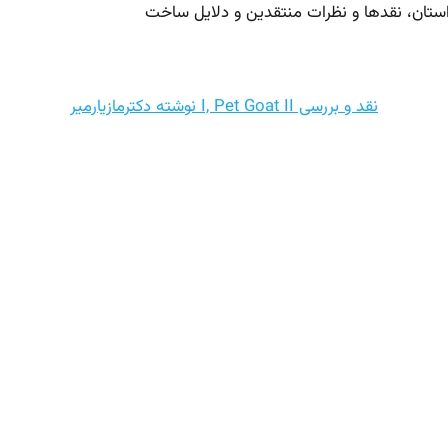
استان، نقدها و نظرات منتقدین و دلایل ساخت
نقد و بررسی I, Pet Goat II نوشته دکترمازیارمیر