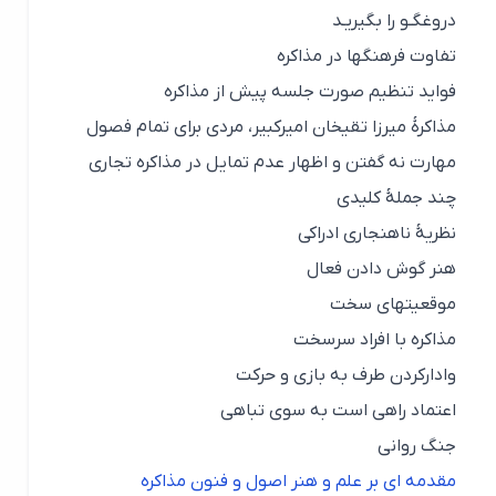
دروغگـو را بگيریـد
تفاوت فرهنگها در مذاکره
فواید تنظيم صورت جلسه پيش از مذاکره
مذاکرۀ ميرزا تقیخان اميرکبير، مردی برای تمام فصول
مهارت نه گفتن و اظهار عدم تمایل در مذاکره تجاری
چند جملۀ کليدی
نظریۀ ناهنجاری ادراکی
هنر گوش دادن فعال
موقعيتهای سخت
مذاکره با افراد سرسخت
وادارکردن طرف به بازی و حرکت
اعتماد راهی است به سوی تباهی
جنگ روانی
مقدمه ای بر علم و هنر اصول و فنون مذاکره