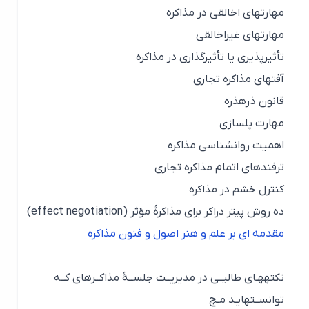
مهارتهای اخالقی در مذاکره
مهارتهای غيراخالقی
تأثيرپذیری یا تأثيرگذاری در مذاکره
آفتهای مذاکره تجاری
قانون ذرهذره
مهارت پلسازی
اهميت روانشناسی مذاکره
ترفندهای اتمام مذاکره تجاری
کنترل خشم در مذاکره
ده روش پيتر دراکر برای مذاکرۀ مؤثر (effect negotiation)
مقدمه ای بر علم و هنر اصول و فنون مذاکره
نكتههـای طالیــی در مدیریــت جلســۀ مذاکــرهای کــه
توانســتهایـد مـچ