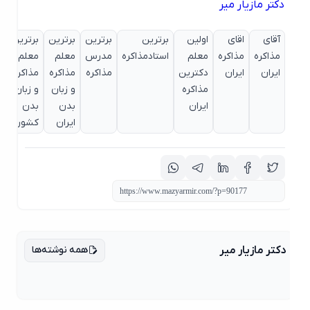
دکتر مازیار میر
آقای
اقای
اولین
برترین
برترین
برترین
برترین
بهتری
مذاکره
مذاکره
معلم
استادمذاکره
مدرس
معلم
معلم
استاد
ایران
ایران
دکترین
مذاکره
مذاکره
مذاکره
مذاکره
مذاکره
و زبان
و زبان
ایران
ایران
بدن
بدن
ایران
کشور
همه نوشته‌ها
دکتر مازیار میر