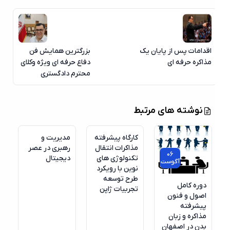
اقدامات پس از پایان یک
بزرگترین همایش فن
مذاکره حرفه ای
دفاع حرفه ای ویژه وکلای
محترم دادگستری
نوشته های مرتبط
کارگاه پیشرفته
مدیریت و
مذاکرات انتقال
رهبری در عصر
06
تکنولوژی های
دیجیتال
آگوست
نوین با رویکرد
طرح توسعه
دوره کامل
تجربیات ژاپن
اصول و فنون
پیشرفته
مذاکره و زبان
بدن در اصفهان