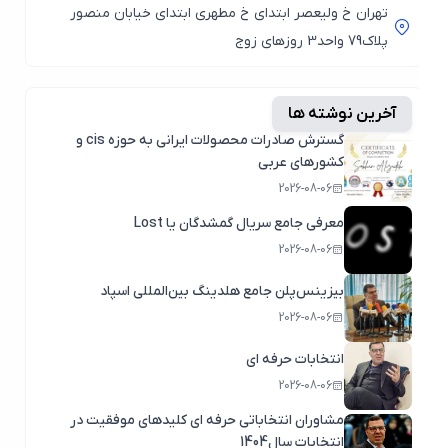
تهران خ ولیعصر ابتدای خ مطهری ابتدای خیابان منصور
پلاک79 واحد3 روزهای زوج
آخرین نوشته ها
گسترش صادرات محصولات ایرانی به حوزه cis و
کشورهای عربی
2026-08-06
معرفی جامع سریال گمشدگان یا Lost
2026-08-06
بیزینس‌پلن جامع هلدینگ بین‌المللی اسپاد
2026-08-06
انتخابات حرفه ای
2026-08-06
مشاوران انتخاباتی حرفه ای کلیدهای موفقیت در
انتخابات سال1404