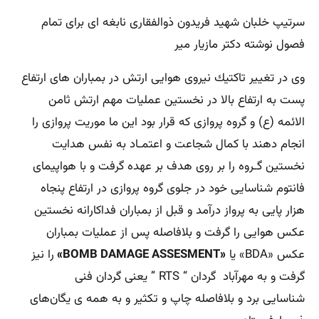
سرتیپ خلبان شهید فریدون ذوالفقاری نابغه ای برای تمام
فصول نوشته دکتر مازیار میر
وی در تغییر تاكتیك نیروی هوایی ارتش در بمباران‌ های ارتفاع
پست به ارتفاع بالا در نخستین عملیات مهم ارتش ثامن
‌الائمه (ع) و گروه پروازی كه قرار بود این ما موریت پروازی را
انجام دهند با كمال شجاعت و اعتمـاد به نفس هدایت
نخستین گـروه را بر روی هدف بر عهده گرفت و با هواپیمای
فانتوم شناسایی خود در جلوی گروه پروازی در ارتفاع پنجاه
هزار پایی به پرواز درآمد و قبل از بمباران فداكارانه نخستین
عكس هوایی را گرفت و بلافاصله پس از عملیات بمباران
عكس «BDA» یا
«BOMB DAMAGE ASSESMENT»
را نیز
گرفت و به مهرآباد گردان “ RTS ” یعنی گردان فنی
شناسایی برد و بلافاصله چاپ و تكثیر و به همه‌ ی یگان‌های