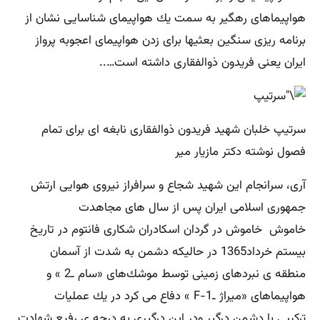
هواپیماهای رهگیر به سمت یك هواپیمای شناسایی نشان از
برنامه ریزی سنگین بعثیها برای زدن هواپیمای اعجوبه پرواز
ایران یعنی فریدون ذوالفقاری داشته است…..
سرتیپ خلبان شهید فریدون ذوالفقاری نابغه ای برای تمام
فصول نوشته دکتر مازیار میر
آری، سرانجام این شهید شجاع و سرافراز نیروی هوایی ارتش
جمهوری اسلامی ایران پس از سال های مجاهدت
خاموش خاموش در گردان اسكادران شكاری فانتوم در تاریخ
بیستم خرداد1365 در حالیكه دشمن به شدت از آسمان
منطقه‌ ی نبردهای زمینی توسط موشك‌های «سام ‌ـ2 » و
هواپیماهای «میراژ ‌ـF-1 » دفاع می ‌كرد در یك عملیات
تركیبی با دشمن درگیر ودر این درگیری به درجه‌ ی رفیع شهادت