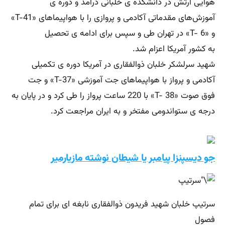
هوایی ارتش در دانشكده ‌ی خلبانی درآمد و دوره ‌ی
آموزش‌های مقدماتی آكادمی و پروازی را با هواپیماهای «T-41»
و «T- 6» در تهران طی و سپس برای ادامه ‌ی تحصیل
به كشور آمریكا اعزام شد.
شهید سرلشكر خلبان ذوالفقاری در آمریكا دوره ‌ی تكمیلی
آكادمی و پرواز با هواپیماهای جت آموزشی «T-37» و جت
فوق ‌صوت «T- 38» با 220 ساعت پرواز را طی كرد و در پایان به
درجه ‌ی ستواندومی مفتخر و به ایران مراجعت كرد.
جو دیسپنزا پیامبر یا شیطان نوشته مازیارمیر
سرتیپ خلبان شهید فریدون ذوالفقاری نابغه ای برای تمام
فصول