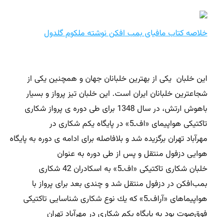
خلاصه کتاب مافیای بمب افکن نوشته ملکوم گلدول
این خلبان یکی از بهترین خلبانان جهان و همچنین یکی از
شجاعترین خلبانان ایران است. این خلبان تیز پرواز و بسیار
باهوش ارتش، در سال 1348 برای طی دوره ‌ی پرواز شكاری
تاكتیكی هواپیمای «اف‌ـ5» در پایگاه یكم شكاری در
مهرآباد تهران برگزیده شد و بلافاصله برای ادامه ‌ی دوره به پایگاه
هوایی دزفول منتقل و پس از طی دوره به عنوان
خلبان شكاری تاكتیكی «اف‌ـ5» به اسكادران 42 شكاری
بمب‌افكن در دزفول منتقل شد و چندی بعد برای پرواز با
هواپیماهای «آراف‌ـ5» كه یك نوع شكاری شناسایی تاكتیكی
فوق‌صوت بود به پایگاه یكم شكاری در مهرآباد تهران