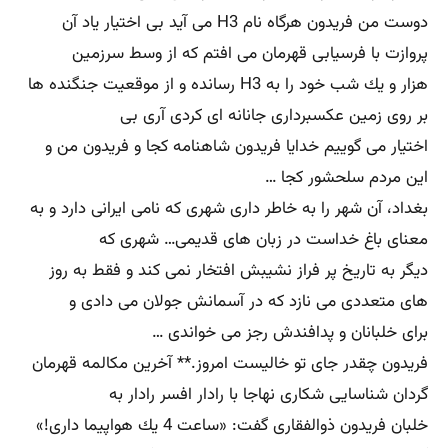
دوست من فریدون هرگاه نام H3 می آید بی اختیار یاد آن
پروازت با فرسیابی قهرمان می افتم كه از وسط سرزمین
هزار و یك شب خود را به H3 رسانده و از موقعیت جنگنده ها
بر روی زمین عكسبرداری جانانه ای کردی آری بی
اختیار می گوییم خدایا فریدون شاهنامه كجا و فریدون من و
این مردم سلحشور كجا …
بغداد، آن شهر را به خاطر داری شهری كه نامی ایرانی دارد و به
معنای باغ خداست در زبان های قدیمی… شهری كه
دیگر به تاریخ پر فراز نشیبش افتخار نمی كند و فقط به روز
های متعددی می نازد كه در آسمانش جولان می دادی و
برای خلبانان و پدافندش رجز می خواندی …
فریدون چقدر جای تو خالیست امروز.** آخرین مكالمه قهرمان
گردان شناسایی شكاری نهاجا با رادار افسر رادار به
خلبان فریدون ذوالفقاری گفت: «ساعت 4 یك هواپیما داری!»