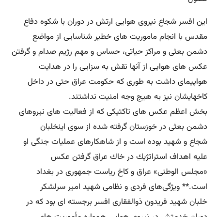
این افسر شجاع نیروی هوایی ارتش در دوران با شكوه دفاع
مقدس با انجام ماموریت های خطیر شناسایی از مواضع
دشمن بعثی و مراكز حیاتی، حساس و مهم رژیم صدام و گرفتن
عكس های هوایی از آنها نقش به سزایی را در هدایت
هواپیمای داشت به طوری كه حكومت عراق حتی در داخل
كاخهایشان نیز به هیج وجه امنیت نداشتند.
بخش اعظم عكس ‌های تاكتیكی كه از فعالیت ‌های نیروهای
دشمن بعثی در خوزستان گرفته شده از سوی اینخلبان
شجاع و شهید بوده است و از شاهكارهای عملیات جنگی او
علیه اهداف استراتژیك در خاك عراق گرفتن عكس
«مجلس الوطنی» عراق و كاخ ریاست جمهوری در بغداد
است.** ویژگی‌های فردی و نظامی شهید امیر سرلشكر
خلبان شهید فریدون ذوالفقاری افسر برجسته ‌ای بود كه در
دوران خدمتش در نیروی هوایی همواره مأموریت ‌های