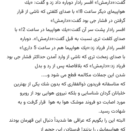
گفت:«دارمش!» افسر رادار دوباره داد زد و گفت: «یك
هواپیمای دیگر ساعت 8!» با صدای كلفتی كه ناشی از قرار
گرفتن در فشار جی بود گفت:«دارمش!»
افسر رادار پشت سر آن گفت:«یك هواپیما در ساعت 2!» با
صدای كلفت تری نسبت به قبل گفت:«دارمش!». دوباره
افسر رادار فریاد زد:«یك هواپیما هم در ساعت 5 داری!»
با صدای زمخت تری كه ناشی از وارد آمدن حداكثر فشار جی بود
فریاد زد:«دارمش!» كه بلافاصله پس از رد و بدل
شدن این جملات مكالمه قطع می شود و…..
كه متاسفانه فریدون ذوالفقاری كه بدون شك یكی از بهترین
خلبانان گردان شناسایی و بلكه نیروی هوایی بود از روبرو
مورد اصابت دو فروند موشک هوا به هوا قرار گرفت و به
شهادت رسید.
البته این را بگویم كه عراقی ها شدیداً دنبال این قهرمان بودند
كه هواپیمایش را بزنند! فرستادن این حجم از