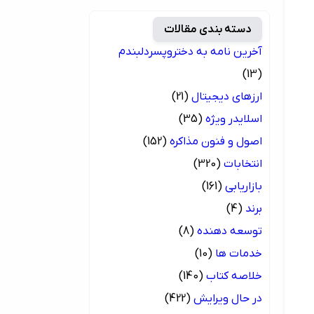
دسته بندی مقالات
آخرین نامه به دختروپسردلبندم
(13)
ارزهای دیجیتال
(21)
اسلایدر ویژه
(35)
اصول و فنون مذاکره
(152)
انتخابات
(320)
بازاریابی
(161)
برند
(4)
توسعه دهنده
(8)
خدمات ها
(10)
خلاصه کتاب
(140)
در حال ویرایش
(422)