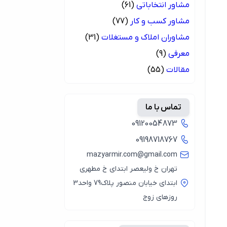
مشاور انتخاباتی
(61)
مشاور کسب و کار
(77)
مشاوران املاک و مستغلات
(31)
معرفی
(9)
مقالات
(55)
تماس با ما
09120054873
09198718767
mazyarmir.com@gmail.com
تهران خ ولیعصر ابتدای خ مطهری
ابتدای خیابان منصور پلاک79 واحد3
روزهای زوج