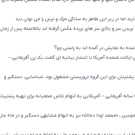
د اما در زیر این ظاهر به سادگی مرگ و ترس را می توان دید
 بریدن سر و بالای سر های بریده عکس گرفته اند بلافاصله پس از زمان
ده به نمایش در آمده اند به راستی چرا؟
ایالات متحده آمریکا با انتشار بیانیه ای گفت: یک زن آفریقایی –
پشتیبان برای این گروه تروریستی مشغول بود، شناسایی، دستگیر و
در این بیانیه آمده است: «جیلن یانگ»، دختر ۲۰ ساله آفریقایی – آمریکایی به اتهام تلاش مخفیانه برای تهیه پشتیبا
محکوم شد. همچنین ، «محمد اودا دخاللا» نیز به اتهام مشابهی دستگیر و در ماه جار
ا در این پرونده به چشم می خورد ولی به لحاظ مصلحت سیاسی این