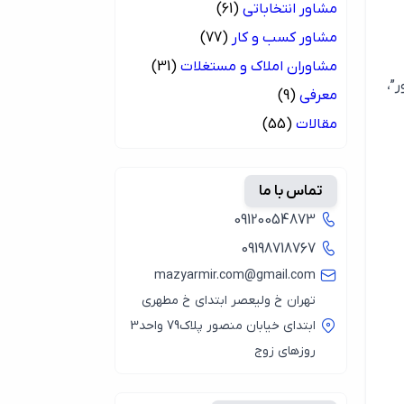
مشاور انتخاباتی
(61)
مشاور کسب و کار
(77)
مشاوران املاک و مستغلات
(31)
”،
معرفی
(9)
مقالات
(55)
تماس با ما
09120054873
09198718767
mazyarmir.com@gmail.com
تهران خ ولیعصر ابتدای خ مطهری
ابتدای خیابان منصور پلاک79 واحد3
روزهای زوج