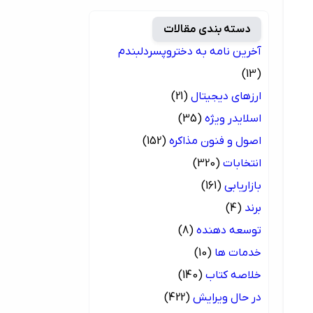
دسته بندی مقالات
آخرین نامه به دختروپسردلبندم
(13)
ارزهای دیجیتال
(21)
اسلایدر ویژه
(35)
اصول و فنون مذاکره
(152)
انتخابات
(320)
بازاریابی
(161)
برند
(4)
توسعه دهنده
(8)
خدمات ها
(10)
خلاصه کتاب
(140)
در حال ویرایش
(422)