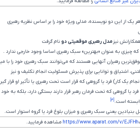
یران غیر منابع انسانی
را مطالعه فرمایید.
اواخر سال‌های دهه ۱۹۷۰ و اوایل دهه ۱۹۸۰، هر یک از این دو نویسنده، مدلی ویژه خود را بر اساس نظریه رهبری
همکارانش نیز
مدل رهبری موقعیتی دو
نام گرفت
که چیزی به عنوان «بهترین» سبک رهبری اساسا وجود خارجی ندارد .
وفق‌ترین رهبران آنهایی هستند که می‌توانند سبک رهبری خود را با می
نی، اشتیاق و توانایی برای پذیرش مسئولیت انجام تکلیف و نیز
نجام یک کار) فرد یا گروهی که قرار است تحت رهبری یا تأثیر او قرار گیرن
فرد یا گروهی که تحت فرمان رهبر قرار دارند بستگی دارد، بلکه به خود
[۴]
وابسته است.
ل بنیادین یعنی سبک رهبری و میزان بلوغ فرد یا گروه استوار است.
https://www.aparat.com/v/EJFHh
مشاهده فرمایید.