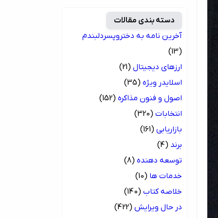
دسته بندی مقالات
آخرین نامه به دختروپسردلبندم
(13)
ارزهای دیجیتال
(21)
اسلایدر ویژه
(35)
اصول و فنون مذاکره
(152)
انتخابات
(320)
بازاریابی
(161)
برند
(4)
توسعه دهنده
(8)
خدمات ها
(10)
خلاصه کتاب
(140)
در حال ویرایش
(422)