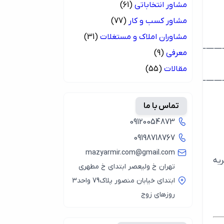
مشاور انتخاباتی
(61)
مشاور کسب و کار
(77)
مشاوران املاک و مستغلات
(31)
————————
معرفی
(9)
مقالات
(55)
————————
تماس با ما
09120054873
09198718767
mazyarmir.com@gmail.com
ریه
تهران خ ولیعصر ابتدای خ مطهری
ابتدای خیابان منصور پلاک79 واحد3
روزهای زوج