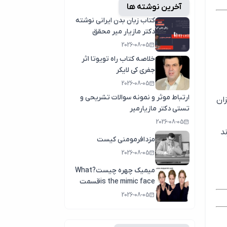
آخرین نوشته ها
کتاب زبان بدن ایرانی نوشته
دکتر مازیار میر محقق
وپژوهشگر زبان بدن
2026-08-05
خلاصه کتاب راه تویوتا اثر
جفری کی لایکر
2026-08-05
ارتباط موثر و نمونه سوالات تشریحی و
زان
تستی دکتر مازیارمیر
2026-08-05
د
مزدافرمومنی کیست
2026-08-05
میمیک چهره چیست?What
is the mimic faceقسمت
اول
2026-08-05