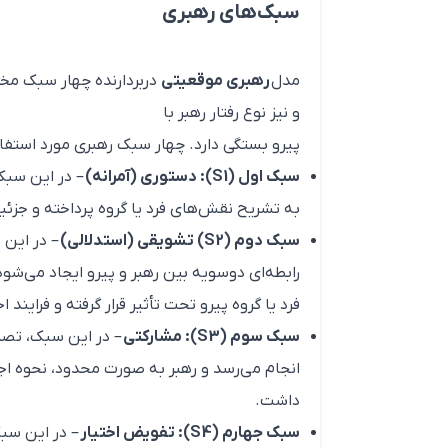
سبک‌های رهبری
مدل
رهبری موقعیتی
دربردارنده چهار سبک مخ
و نیز نوع رفتار رهبر با
پیرو بستگی دارد. چهار سبک رهبری مورد استفاده در مدل ر
سبک اول (S1): دستوری (آمرانه)
– در این سبک،
به تشریح نقش‌های فرد یا گروه پرداخته و جزئیا
سبک دوم (S2) تشویقی (استدلالی)
– در این 
رابطه‌ای دوسویه بین رهبر و پیرو ایجاد می‌
فرد یا گروه پیرو تحت تأثیر قرار گرفته و فرایند ا
سبک سوم (S3): مشارکتی
– در این سبک، تصم
انجام می‌رسد و رهبر به صورت محدود، نحوه اجرا
داشت.
سبک جهارم (S4): تفویض اختیار
– در این سبک