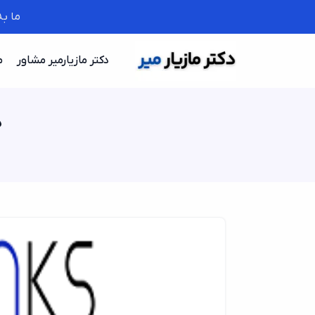
ما ب
دکتر مازیارمیر مشاور
م
د