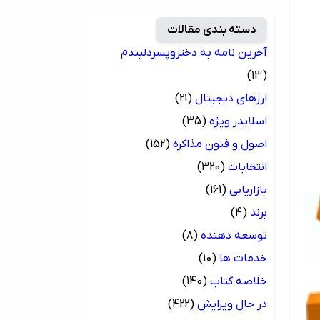
دسته بندی مقالات
آخرین نامه به دختروپسردلبندم
(13)
ارزهای دیجیتال
(21)
اسلایدر ویژه
(35)
اصول و فنون مذاکره
(152)
انتخابات
(320)
بازاریابی
(161)
برند
(4)
توسعه دهنده
(8)
خدمات ها
(10)
خلاصه کتاب
(140)
در حال ویرایش
(422)