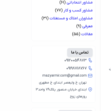
مشاور انتخاباتی
(61)
مشاور کسب و کار
(77)
مشاوران املاک و مستغلات
(31)
معرفی
(9)
مقالات
(55)
تماس با ما
09120054873
09198718767
ک
mazyarmir.com@gmail.com
تهران خ ولیعصر ابتدای خ مطهری
ابتدای خیابان منصور پلاک79 واحد3
روزهای زوج