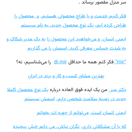
سر منزل مقصور برساند .
فکر کنیم خدمت و یا طراحِ محصولی هستیم.
و محصول را
طراحی کرده ایم،
یک نوع محصول جدید، به نام سیستم
ایمنی انسان.
و می‌خواهید این محصول را
به یک
مدیر
شکاک و
به شدت ح
ساس معرفی کنید. اسمش را می گذاریم
“mir”
فکر کنم همه ما حداقل
dr.mir
را می‌شناسیم، نه؟
بهترین مشاور کسب و کار و برند در ایران
دکتر میر
من یک ایده فوق العاده درباره
یک نوع محصول کاملا
جدید در زمینه سلامت شخصی دارم.
اسمش سیستم
ایمنی انسان است.
می‌توانم از چهره ات بخوانم
که
با آن مشکلاتی داری.
نگران نباش. می دانم خیلی پیچیده