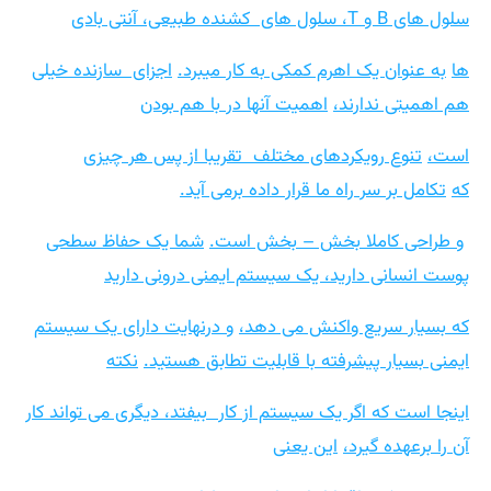
سلول های B و T، سلول های
کشنده طبیعی، آنتی بادی
ها
به عنوان یک اهرم کمکی به کار میبرد.
اجزای
سازنده خیلی
هم اهمیتی ندارند،
اهمیت آنها در با هم بودن
است،
تنوع رویکردهای مختلف
تقریبا از پس هر چیزی
که
تکامل بر سر راه ما قرار داده برمی آید.
و طراحی کاملا بخش – بخش است.
شما یک حفاظ سطحی
پوست انسانی دارید، یک سیست
م ایمنی
درونی دارید
که بسیار سریع واکنش می دهد،
و درنهایت دارای
یک سیستم
ایمنی بسیار پیشرفته با قابلیت تطابق هستید.
نکته
اینجا است که اگر یک سیستم از کار
بیفتد، دیگری می تواند کار
آن را برعهده گیرد،
این یعنی