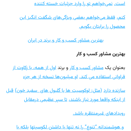
است.
نمی‌خواهم تو را وارد جزئیات خسته کننده
کنم،
فقط می‌خواهم بعضی ویژگی‌های شگفت انگیز این
محصول را برایتان بگویم.
بهترین مشاور کسب و کار و برند در ایران
بهترین مشاور کسب و کار
بعنوان یک
مشاور کسب و کار
و برند
اول از همه، با زکاوت از
فراوانی استفاده می کند.
او میلیون‌ها نسخه از هر جزء
سازنده دارد
(مثل: لوکوسیت ها یا گلبول های
سفید خون)
قبل
از
اینکه واقعا مورد نیاز باشند،
تا سپر عظیمی درمقابل
رویدادهای غیرمنتظره باشد.
و هوشمندانه “تنوع” را نه تنها با داشتن لکوسیتها
بلکه با