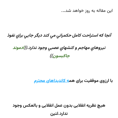
این مقاله به روز خواهد شد….
آنجا كه استراحت كامل حكمراني مي كند ديگر جايي براي نفوذ
نيروهاي مهاجم و كنشهاي عصبي وجود ندارد.((
ادموند
جاكبسون
))
با ارزوی موفقیت برای هم
ه کاندیداهای محترم
هیچ نظریه انقلابی بدون عمل انقلابی و بالعکس وجود
ندارد.لنین