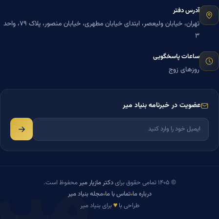
آدرس دفتر
تهران، خیابان ولیعصر، ابتدای خیابان مطهری، خیابان منصور، پلاک ۷۹، واحد
۳
ساعات پاسخگویی
روزهای زوج
عضویت در خبرنامه بنیاد میر
میر
© ۱۴۰۵ تمامی حقوق برای
دکتر مازیار میر
محفوظ است.
درباره ما
تماس با ما
مجله بنیاد میر
♥
طراحی با
برای بنیاد میر