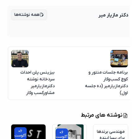
همه نوشته‌ها
دکتر مازیار میر
برنامه جلسات منتور و
بیزینس پلن احداث
کوچ کسب‌وکار
سردخانه نوشته
دکترمازیارمیر (ده جلسه
دکترمازیارمیر
اول)
مشاورکسب وکار
نوشته های مرتبط
06
مهندسی برندها
06
آگوست
آگوست
برای پسا اینده