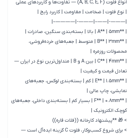
انواع فلوت (A, B, C, E, F) — تفاوت‌ها و کاربردهای عملی
| نوع فلوت | ضخامت | مقاومت | کاربرد رایج |
|———-|——–|———-|————–|
| **A** | 5mm | بالا | بسته‌بندی سنگین، صادرات |
| **B** | 3mm | متوسط | جعبه‌های خرده‌فروشی،
محصولات روزمره |
| **C** | 4mm | بین A و B | متداول‌ترین نوع در ایران —
تعادل قیمت و کیفیت |
| **E** | 1.5mm | کم | بسته‌بندی لوکس، جعبه‌های
نمایشی، چاپ عالی |
| **F** | 0.8mm | بسیار کم | بسته‌بندی داخلی، جعبه‌های
کوچک الکترونیک |
> 🎁 **پیشنهاد کارخانه ((فلات قاره))
> برای شروع کسب‌وکار، فلوت C گزینه ایده‌آل است —