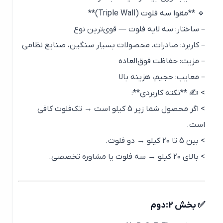
🔹 **مقوا سه فلوت (Triple Wall)**
– ساختار: سه لایه فلوت — قوی‌ترین نوع
– کاربرد: صادرات، محصولات بسیار سنگین، صنایع نظامی
– مزیت: حفاظت فوق‌العاده
– معایب: حجیم، هزینه بالا
> ✍️ **نکته کاربردی**:
> اگر محصول شما زیر 5 کیلو است → تک‌فلوت کافی
است.
> بین 5 تا 20 کیلو → دو فلوت.
> بالای 20 کیلو → سه فلوت یا مشاوره تخصصی.
✅ بخش ۲:دوم