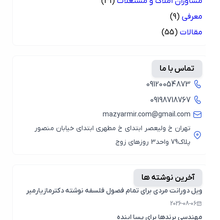
مشاوران املاک و مستغلات
(31)
معرفی
(9)
مقالات
(55)
تماس با ما
09120054873
09198718767
mazyarmir.com@gmail.com
تهران خ ولیعصر ابتدای خ مطهری ابتدای خیابان منصور
پلاک79 واحد3 روزهای زوج
آخرین نوشته ها
ویل دورانت مردی برای تمام فصول فلسفه نوشته دکترمازیارمیر
2026-08-06
مهندسی برندها برای پسا اینده