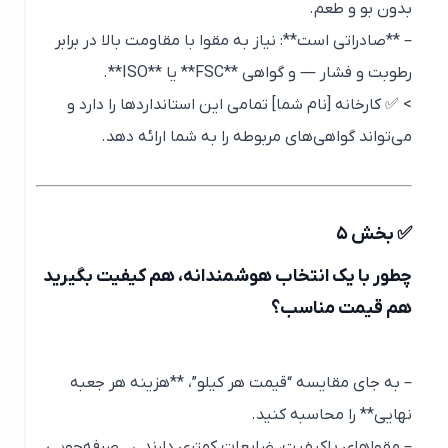
بدون بو و طعم.
– **صادراتی است**: نیاز به مقوا با مقاومت بالا در برابر
رطوبت و فشار — و گواهی **FSC** یا **ISO**.
> ✅ کارخانه [نام شما] تمامی این استانداردها را دارد و
می‌تواند گواهی‌های مربوطه را به شما ارائه دهد.
✅ بخش ۵
چطور با یک انتخاب هوشمندانه، هم کیفیت بگیرید
هم قیمت مناسب؟
– به جای مقایسه “قیمت هر کیلو”، **هزینه هر جعبه
نهایی** را محاسبه کنید.
– مقواهای باکیفیت، ضایعات کمتری دارند → صرفه‌جویی