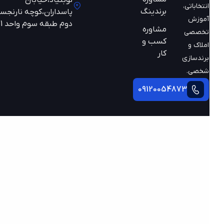
نوبنیاد،خیابان
انتخاباتی،
برندینگ
پاسداران،کوچه نارنجستان
آموزش
دوم طبقه سوم واحد 301
مشاوره
تخصصی
کسب و
املاک و
کار
برندسازی
شخصی.
09120054873