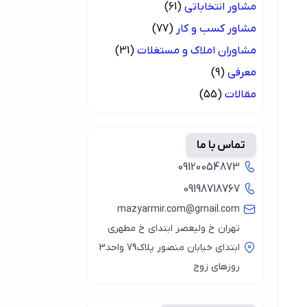
مشاور انتخاباتی
(61)
مشاور کسب و کار
(77)
مشاوران املاک و مستغلات
(31)
معرفی
(9)
مقالات
(55)
تماس با ما
09120054873
09198718767
mazyarmir.com@gmail.com
تهران خ ولیعصر ابتدای خ مطهری
ابتدای خیابان منصور پلاک79 واحد3
روزهای زوج