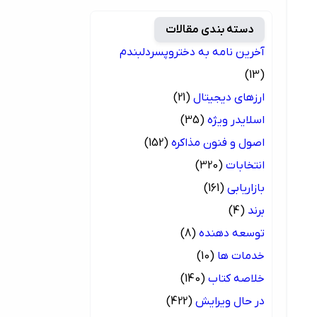
دسته بندی مقالات
آخرین نامه به دختروپسردلبندم
(13)
ارزهای دیجیتال
(21)
اسلایدر ویژه
(35)
اصول و فنون مذاکره
(152)
انتخابات
(320)
بازاریابی
(161)
برند
(4)
توسعه دهنده
(8)
خدمات ها
(10)
خلاصه کتاب
(140)
در حال ویرایش
(422)