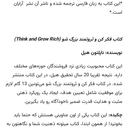
‏‫*این کتاب به زبان فارسی ترجمه شده و ناشر آن نشر آرایان‏‫‏‫
است.*
کتاب فکر کن و ثروتمند بزرگ شو (Think and Grow Rich)
نویسنده: ناپلئون هیل
این کتاب محبوبیت زیادی نزد فروشندگان حوزه‌های مختلف
داره. نتیجه تقریبا 20 سال تحقیق هیل، در این کتاب منتشر
شده. در کتاب فکر کن و ثروتمند بزرگ شو می‌تونین 13 گام لازم
برای موفقیت شامل تعیین هدف، ایجاد یک رویکرد ذهنی
مثبت و هدایت قدرت ضمیر ناخودآگاه رو یاد بگیرین.
چکیده:
این کتاب یکی از اون عناوینی هستش که حتما باید
بخونید! از همون ابتدا، کتاب میتونه ذهنیت شما و نگاهتون به