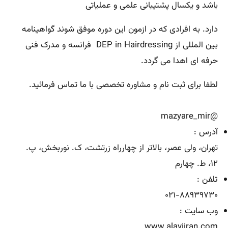
باشد و یکسال پشتیبانی علمی و عملیاتی
دارد. به افرادی که در ازمون این دوره موفق شوند گواهینامه
بین المللی از DEP in Hairdressing فرانسه و مدرک فنی
حرفه ای اهدا می گردد.
لطفا برای ثبت نام و مشاوره تخصصی با ما تماس فرمائید.
@mazyare_mir
آدرس :
تهران
،
ولی عصر
،
بالاتر از چهارراه زرتشت
،
ک. نوربخش
،
پ.
۱۲
،
ط. چهارم
تلفن :
۰۲۱-۸۸۹۳۹۷۳۰
وب سایت :
www.alaviiran.com