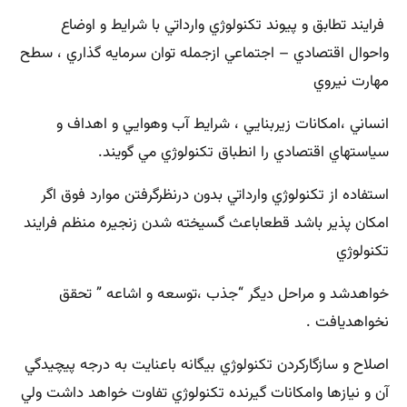
فرايند تطابق و پيوند تكنولوژي وارداتي با شرايط و اوضاع
واحوال اقتصادي – اجتماعي ازجمله توان سرمايه گذاري ، سطح
مهارت نيروي
انساني ،امكانات زيربنايي ، شرايط آب وهوايي و اهداف و
سياستهاي اقتصادي را انطباق تكنولوژي مي گويند.
استفاده از تكنولوژي وارداتي بدون درنظرگرفتن موارد فوق اگر
امكان پذير باشد قطعاباعث گسيخته شدن زنجيره منظم فرايند
تكنولوژي
خواهدشد و مراحل ديگر “جذب ،توسعه و اشاعه ” تحقق
نخواهديافت .
اصلاح و سازگاركردن تكنولوژي بيگانه باعنايت به درجه پيچيدگي
آن و نيازها وامكانات گيرنده تكنولوژي تفاوت خواهد داشت ولي