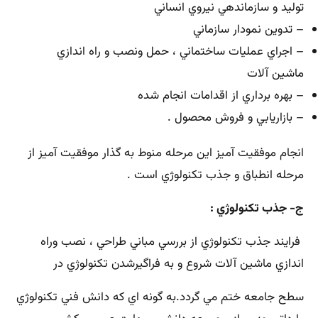
توليد و سازماندهي نيروي انساني
– تدوين نمودار سازماني
– اجراي عمليات ساختماني ، حمل ونصب و راه اندازي
ماشين آلات
– بهره برداري از اقدامات انجام شده
– بازاريابي و فروش محصول .
انجام موفقيت آميز اين مرحله منوط به گذار موفقيت آميز از
مرحله انطباق و جذب تكنولوژي است .
ج- جذب تكنولوژي :
فرايند جذب تكنولوژي از بررسي مباني طراحي ، نصب وراه
اندازي ماشين آلات شروع و به فراگيرشدن تكنولوژي در
سطح جامعه ختم مي گردد.به گونه اي كه دانش فني تكنولوژي