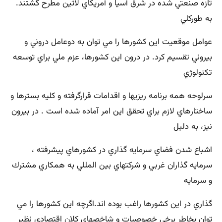
تازه صنعتي شده در شرق آسيا و آمريكاي لاتين مطرح گشتند.
به طوركلي
عوامل موقعيت اين كشورها را مي توان به دوعامل دروني و
بيروني تقسيم كرد. در درون اين كشورها، عزم ملي براي توسعه
تكنولوژي
سرلوحه همه برنامه ريزيها و اقدامات قرارگرفته و كليه بسترها و
ساختارهاي لازم براي تحقق اين امر آماده شده است . در بيرون
نيز، به دليل
اشباع شدن فضاي سرمايه گذاري در كشورهاي پيشرفته ،
سرمايه گذاران غربي و شركتهاي بين المللي به همكاري مشترك
و سرمايه
گذاري در اين كشورها راغب بوده اند.اگرچه اين كشورها را مي
توان بخاطر برخي خصوصيات و شاخصهاي كلان اقتصادي نظير