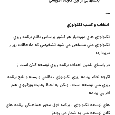
بخشهایی از این کارگاه آموزشی
…..
انتخاب و كسب تكنولوژي
تكنولوژي هاي موردنياز هر كشور براساس نظام برنامه ريزي
تكنولوژي ملي مشخص مي شود تشخيصي كه ملاحظات زير را
دربردارد:
در راستاي تامين اهداف برنامه ريزي توسعه كلان است ;
اگرچه نظام برنامه ريزي تكنولوژي ، نظامي وابسته و تابع برنامه
ريزي ملي توسعه است ، ولكن به لحاظ رعايت ويژگيهاي هم
افزايي برنامه
هاي توسعه تكنولوژي ، برنامه فوق محور هماهنگي برنامه هاي
كلان توسعه ملي به شمار مي روند;