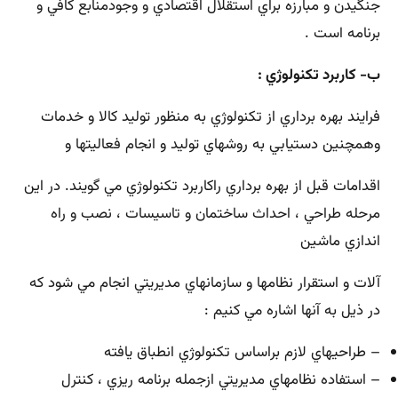
جنگيدن و مبارزه براي استقلال اقتصادي و وجودمنابع كافي و
برنامه است .
ب- کاربرد تكنولوژي :
فرايند بهره برداري از تكنولوژي به منظور توليد كالا و خدمات
وهمچنين دستيابي به روشهاي توليد و انجام فعاليتها و
اقدامات قبل از بهره برداري راكاربرد تكنولوژي مي گويند. در اين
مرحله طراحي ، احداث ساختمان و تاسيسات ، نصب و راه
اندازي ماشين
آلات و استقرار نظامها و سازمانهاي مديريتي انجام مي شود كه
در ذيل به آنها اشاره مي كنيم :
– طراحيهاي لازم براساس تكنولوژي انطباق يافته
– استفاده نظامهاي مديريتي ازجمله برنامه ريزي ، كنترل