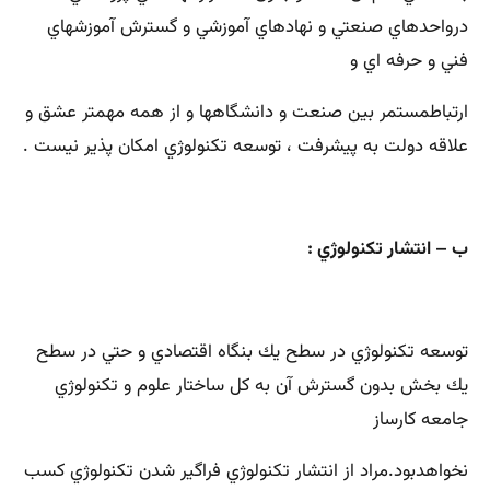
درواحدهاي صنعتي و نهادهاي آموزشي و گسترش آموزشهاي
فني و حرفه اي و
ارتباطمستمر بين صنعت و دانشگاهها و از همه مهمتر عشق و
علاقه دولت به پيشرفت ، توسعه تكنولوژي امكان پذير نيست .
ب – انتشار تكنولوژي :
توسعه تكنولوژي در سطح يك بنگاه اقتصادي و حتي در سطح
يك بخش بدون گسترش آن به كل ساختار علوم و تكنولوژي
جامعه كارساز
نخواهدبود.مراد از انتشار تكنولوژي فراگير شدن تكنولوژي كسب