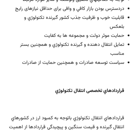
دردسترس بودن بازار كافي و وافی برای حداقل نیازهای رایج
قابليت خوب و ظرفيت جذب كشور گيرنده تكنولوژي و
بلعکس
حمايت موثر دولت و مجموعه ها به کفایت
تمايل انتقال دهنده و گيرنده تكنولوژي و همچنین بستر
مناسب
سياست توسعه صادرات و همچنین حمایت از صادرات
قراردادهاي تخصصی
انتقال تكنولوژي
قراردادهاي انتقال تكنولوژي باتوجه به كمبود ارز در كشورهاي
انتقال گيرنده و قيمت سنگين و پيچيدگي قراردادها از اهميت