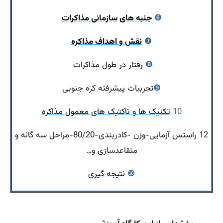
❻
جنبه های سازمانی مذاکرات
❼
نقش و اهداف مذاکره
❽
رفتار در طول مذاکرات
❾
تجربیات پیشرفته کره جنوبی
10
تکنیک ها و تاکتیک های معمول مذاکره
12 راستس آزمایی-وزن -کادربندی-80/20-مراحل سه گانه و
متقاعدسازی و…
❿
نتیجه گیری