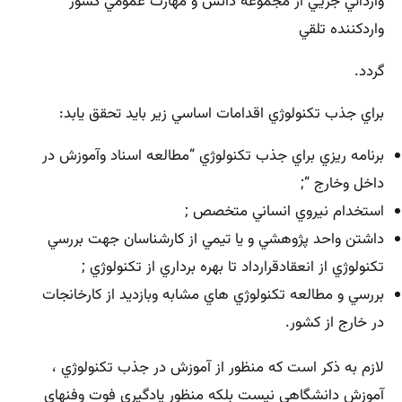
وارداتي جزيي از مجموعه دانش و مهارت عمومي كشور
واردكننده تلقي
گردد.
براي جذب تكنولوژي اقدامات اساسي زير بايد تحقق يابد:
برنامه ريزي براي جذب تكنولوژي “مطالعه اسناد وآموزش در
داخل وخارج “;
استخدام نيروي انساني متخصص ;
داشتن واحد پژوهشي و يا تيمي از كارشناسان جهت بررسي
تكنولوژي از انعقادقرارداد تا بهره برداري از تكنولوژي ;
بررسي و مطالعه تكنولوژي هاي مشابه وبازديد از كارخانجات
در خارج از كشور.
لازم به ذكر است كه منظور از آموزش در جذب تكنولوژي ،
آموزش دانشگاهي نيست بلكه منظور يادگيري فوت وفنهاي