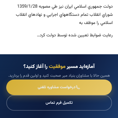
دولت جمهوري اسلامي ايران نيز طي مصوبه 1359/1/28
شوراي انقلاب تمام دستگاههاي اجرايي و نهادهاي انقلاب
اسلامي را موظف به
رعايت ضوابط تعيين شده توسط دولت كرد…
آمازه‌اید مسیر
موفقیت
را آغاز کنید؟
همین حالا با مشاوران بنیاد میر صحبت کنید و اولین قدم را بردارید.
درخواست مشاوره تلفنی
تکمیل فرم تماس