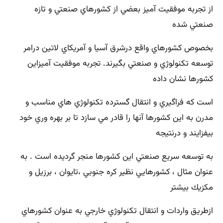
از تجربه موفقيت آميز بعضي از كشورهاي صنعتي و تازه
صنعتي شده
بخصوص كشورهاي واقع درشرق آسيا و آمريكاي لاتين درامر
توسعه تكنولوژي و صنعتي بگيرند. تجربه موفقيت آميزاين
كشورها نشان داده
است كه فراگيري و انتقال گسترده تكنولوژي هاي مناسب و
مدرن به اين كشورها آنها را قادر مي سازد تا بر بهره وري خود
بيفزايند و درنتيجه
به توسعه سريع صنعتي اين كشورها منجر گرديده است . به
عنوان مثال ، كشورهايي نظير كره جنوبي ،تايوان ، برزيل و
مكزيك بيشتر
ازطريق واردات و انتقال تكنولوژي خارجي به عنوان كشورهاي