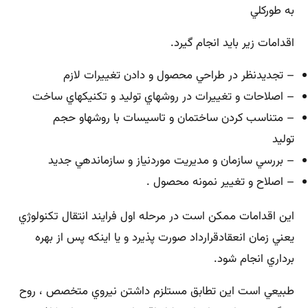
به طوركلي
اقدامات زير بايد انجام گيرد.
– تجديدنظر در طراحي محصول و دادن تغييرات لازم
– اصلاحات و تغييرات در روشهاي توليد و تكنيكهاي ساخت
– متناسب كردن ساختمان و تاسيسات با روشهاو حجم
توليد
– بررسي سازمان و مديريت موردنياز و سازماندهي جديد
– اصلاح و تغيير نمونه محصول .
اين اقدامات ممكن است در مرحله اول فرايند انتقال تكنولوژي
يعني زمان انعقادقرارداد صورت پذيرد و يا اينكه پس از بهره
برداري انجام شود.
طبيعي است اين تطابق مستلزم داشتن نيروي متخصص ، روح