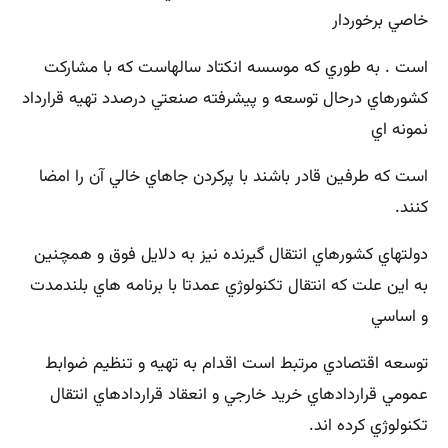
خاصي برخوردار
است . به طوري كه موسسه انكتاد سالهاست كه با مشاركت
كشورهاي درحال توسعه و پيشرفته صنعتي درصدد تهيه قرارداد
نمونه اي
است كه طرفين قادر باشند با پركردن جاهاي خالي آن را امضا
كنند.
دولتهاي كشورهاي انتقال گيرنده نيز به دلايل فوق و همچنين
به اين علت كه انتقال تكنولوژي عمدتا با برنامه هاي بلندمدت
و اساسي
توسعه اقتصادي مرتبط است اقدام به تهيه و تنظيم ضوابط
عمومي قراردادهاي خريد خارجي و انعقاد قراردادهاي انتقال
تكنولوژي كرده اند.