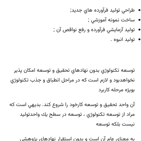
طراحي توليد فرآورده هاي جديد;
ساخت نمونه آموزشي ;
توليد آزمايشي فرآورده و رفع نواقص آن ;
توليد انبوه .
توسعه تكنولوژي بدون نهادهاي تحقيق و توسعه امكان پذير
نخواهدبود و لازم است كه در مراحل انطباق و جذب تكنولوژي
بويژه مرحله كاربرد
آن واحد تحقيق و توسعه كارخود را شروع كند. بديهي است كه
مراد از توسعه تكنولوژي ، توسعه در سطح يك واحدتوليد
نيست بلكه توسعه
به معناي عام آن است و بدون استقرار نهادهاي پژوهشي