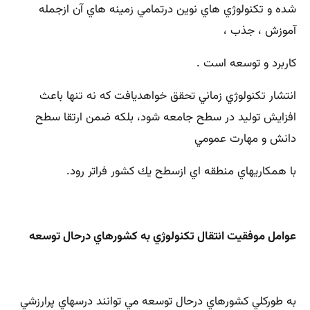
شده و تكنولوژي هاي نوين درتمامي زمينه هاي آن ازجمله
آموزش ، جذب ،
كاربرد و توسعه است .
انتشار تكنولوژي زماني تحقق خواهديافت كه نه تنها باعث
افزايش توليد در سطح جامعه شود، بلكه ضمن ارتقا سطح
دانش و مهارت عمومي
با همكاريهاي منطقه اي ازسطح يك كشور فراتر رود.
عوامل موفقيت انتقال تكنولوژي به كشورهاي درحال توسعه
به طوركلي كشورهاي درحال توسعه مي توانند درسهاي پرارزشي