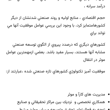
درآمد سرانه ،
حجم اقتصادي ، منابع اوليه و روند صنعتي شدنشان از ديگر
كشورهامتمايز كرد، با وجود اين بررسي عوامل موفقيت آنها مي
تواند براي
كشورهاي ديگري كه درصدد پيروي از الگوي توسعه صنعتي
مشابه آنها هستند، بسيار مفيد باشد. بعضي ازمهمترين عوامل
موثر در انتقال
موفقيت آميز تكنولوژي كشورهاي تازه صنعتي شده ،عبارتند از:
مديريت های كارآ و موثر
همكاري تخصصی و نزديك بين مراكز تحقيقاتي و صنايع
توجه به فعاليتهاي تحقيق وتوسعه و سایر موارد مرتبط