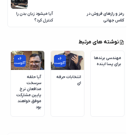
رمز و رازهای فروش در
آیا میشود زبان بدن را
کلاس جهانی
کنترل کرد؟
نوشته های مرتبط
مهندسی برندها
06
06
آگوست
آگوست
برای پسا اینده
انتخابات حرفه
آیا حلقه
ای
سرسخت
مدافعان نرخ
پایین مشارکت
موفق خواهند
بود