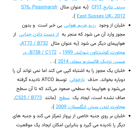
ببیند.
نتایج CFIT
(به عنوان مثال
S76، Peasmarsh
).
East Sussex UK، 2012
خلبان از وجود
رزرو حریم هوایی
بی خبر است و بدون
مجوز وارد آن می شود که منجر به
از دست دادن جدایی
از
هواپیمای دیگر می شود (به عنوان مثال
AT72 / B732،
مجاورت کوئینزتاون نیوزلند، 1999
،
B738 / C172، در
مسیر، نزدیک فالستربو سوئد، 2014
). .
خلبان یک مجوز را به اشتباه کپی می کند اما نمی تواند آن را
دوباره بخواند. حذف
بازخوانی
توسط ATCO نادیده گرفته
می‌شود و هواپیما به سطحی صعود می‌کند که تا آن سطح
صاف نشده است، ایجاد یک
سطح
(مانند
C525 / B773،
مجاورت لندن سیتی انگلستان، 2009
).
خلبان بر روی جنبه خاصی از پرواز تمرکز می کند و جنبه های
دیگر را نادیده می گیرد و بنابراین امکان ایجاد یک موقعیت