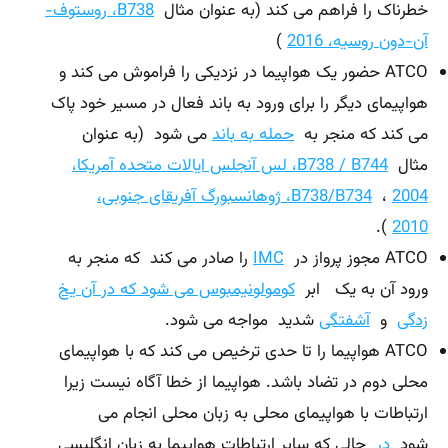
خطرناک را فراهم می کند (به عنوان مثال
B738، روستوف-
آن-دون روسیه، 2016
)
ATCO حضور یک هواپیما در نزدیکی را فراموش می کند و
هواپیمای دیگر را برای ورود به باند فعال در مسیر خود پاک
می کند که منجر به
حمله به باند
می شود (به عنوان
مثال
B738 / B744، لس آنجلس ایالات متحده آمریکا،
2004
،
B738/B734، ژوهانسبورگ آفریقای جنوبی،
).
2010
ATCO مجوز پرواز در
IMC
را صادر می کند که منجر به
ورود آن به یک ابر
کومولونیمبوس می شود که در آن
یخ
زدگی
و
آشفتگی
شدید مواجه می شود.
ATCO هواپیما را تا حدی ترخیص می کند که با هواپیمای
محلی دوم در تضاد باشد. هواپیما از خطا آگاه نیست زیرا
ارتباطات با هواپیمای محلی به زبان محلی انجام می
شود
در
حالی که سایر ارتباطات هواپیما به زبان انگلیسی