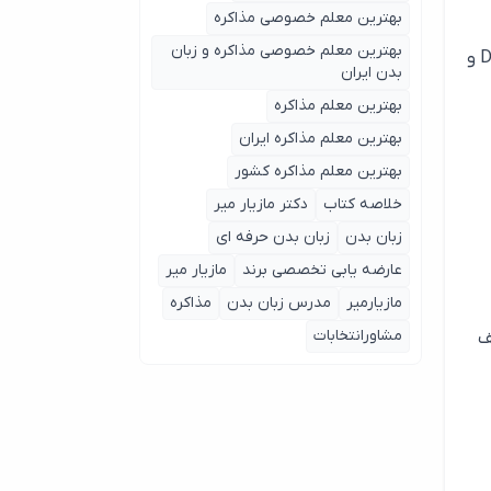
بهترین معلم خصوصی مذاکره
بهترین معلم خصوصی مذاکره و زبان
مانده است. از جمله، رولکس اولین ساعت ضدآب جهان را به ثبت رساند و مدل‌های نمادین آن Datejust، Submariner و
بدن ایران
بهترین معلم مذاکره
بهترین معلم مذاکره ایران
بهترین معلم مذاکره کشور
خلاصه کتاب
دکتر مازیار میر
زبان بدن
زبان بدن حرفه ای
عارضه یابی تخصصی برند
مازیار میر
مازیارمیر
مدرس زبان بدن
مذاکره
مشاورانتخابات
ف