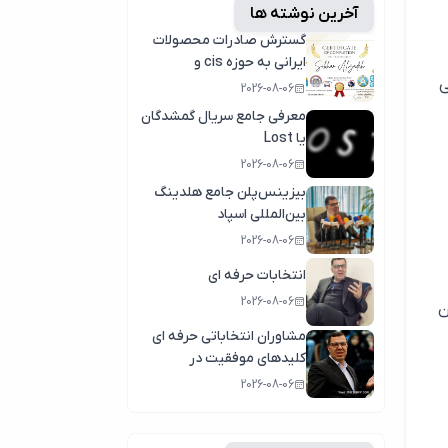
آخرین نوشته ها
گسترش صادرات محصولات
ایرانی به حوزه cis و
ی
کشورهای عربی
2026-08-06
معرفی جامع سریال گمشدگان
یا Lost
2026-08-06
بیزینس‌پلن جامع هلدینگ
بین‌المللی اسپاد
2026-08-06
انتخابات حرفه ای
2026-08-06
 Birkin به عنوان
مشاوران انتخاباتی حرفه ای
کلیدهای موفقیت در
انتخابات سال1404
2026-08-06