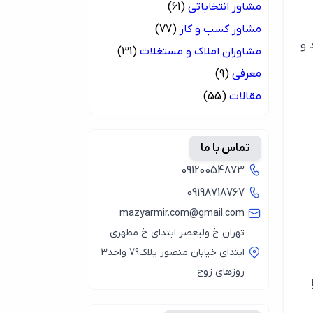
مشاور انتخاباتی
(61)
مشاور کسب و کار
(77)
 و
مشاوران املاک و مستغلات
(31)
معرفی
(9)
مقالات
(55)
تماس با ما
09120054873
09198718767
mazyarmir.com@gmail.com
تهران خ ولیعصر ابتدای خ مطهری
ابتدای خیابان منصور پلاک79 واحد3
روزهای زوج