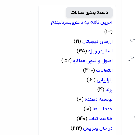
دسته بندی مقالات
آخرین نامه به دختروپسردلبندم
(13)
کس
ارزهای دیجیتال
(21)
اسلایدر ویژه
(35)
تر
اصول و فنون مذاکره
(152)
انتخابات
(320)
بازاریابی
(161)
برند
(4)
توسعه دهنده
(8)
خدمات ها
(10)
خلاصه کتاب
(140)
در حال ویرایش
(422)