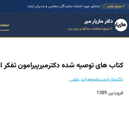
مشاور مورد اعتماد نمایندگان مجلس و مدیران ارشد
مرجع معتبر
دکتر مازیار میر
صفحه
مرجع انتخابات، مذاکره و زبان بدن
کتاب های توصیه شده دکترمیرپیرامون تفکر ا
دکترمازیارمیرعضوهیات علمی
فروردین 1389