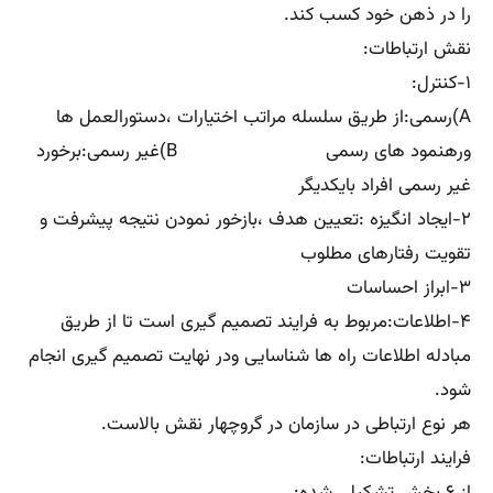
را در ذهن خود کسب کند.
نقش ارتباطات:
۱-کنترل:
A)رسمی:از طریق سلسله مراتب اختیارات ،دستورالعمل ها
ورهنمود های رسمی B)غیر رسمی:برخورد
غیر رسمی افراد بایکدیگر
۲-ایجاد انگیزه :تعیین هدف ،بازخور نمودن نتیجه پیشرفت و
تقویت رفتارهای مطلوب
۳-ابراز احساسات
۴-اطلاعات:مربوط به فرایند تصمیم گیری است تا از طریق
مبادله اطلاعات راه ها شناسایی ودر نهایت تصمیم گیری انجام
شود.
هر نوع ارتباطی در سازمان در گروچهار نقش بالاست.
فرایند ارتباطات:
از ۶ بخش تشکیل شده: