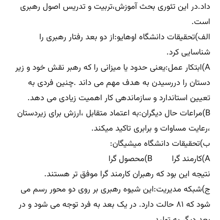
داد.در این تئوری بحث آموزش،تربیت و تدریس اصول رهبری
است.
الف)تحقیقات دانشگاه اوهایو:از دو بعد رفتار رهبری را
شناسایی کرد.
A)ابتکار عمل:یعنی حدود یا میزانی را که رهبر نقش خود و زیر
دستان را دررسیدن به هدف مهم می داند .چنین فردی به
تعیین استاندارد و سازماندهی کار اهمیت زیادی می دهد.
B)مراعات حال دیگران:به اعتماد متقابل ،ارزش برای زیردستان
،رعایت مساوات و برابری تاکید میکند.
ب)تحقیقات دانشگاه میشیگان:
A)کارمند گرا B)محصول گرا
نتیجه این بود که رهبران کارمند گرا موفق تر هستند.
ج)شبکه مدیریت:این شیوه رهبری بر روی دو محور رسم می
شود که ۸۱ حالت دارد. در یک بعد به فرد توجه می شود و در