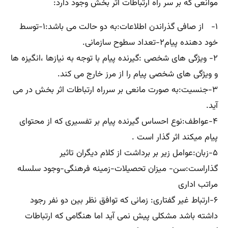
موانعی که بر سر راه ارتباطات اثر بخش وجود دارد:
۱- از صافی گذراندن اطلاعات:به دو حالت می باشد:۱-توسط
خود دهنده پیام۲-تعداد سطوح سازمانی.
۲- ویژگی های شخصی :گیرنده پیام با توجه به نیازها ،انگیزه ها
و ویژگی های شخصی پیام را از مرز خارج می کند.
۳-جنسیت:به صورت مانعی بر سرراه ارتباطات اثر بخش در می
آید.
۴-عواطف:نوع احساس گیرنده پیام بر تفسیری که از محتوای
پیام میکند اثر گذار است .
۵-زبان:عوامل زیر بر برداشت از کلام دیگران تاثیر
گذاراست:سن- میزان تحصیلات-زمینه فرهنگی-وجود سلسله
مراتب اداری
۶-ارتباط غیر گفتاری: زمانی که توافق نظر بین دو نفر رجود
داشته باشد مشکلی پیش نمی آید اما هنگامی که ارتباطات