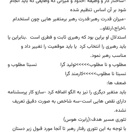
-ساختار کار و وظیفه :حدود و میزانی که وظایفی که باید انجام
شود بر آن اساس تنظیم شده
-میزان قدرت رهبر:قدرت رهبر برمتغیر هایی چون استخدام
،اخراج،ارتقاو…
استدلال او براین بود که رهبری ثابت و فطری است .بنابراین یا
باید رهبری را انتخاب کرد یا باید موقعیت را تغییر داد و
مناسب رهبر نمود.
مطلوب و نا مطلوب>>>>>تولید گرا نسبتا مطلوب و
نسبتا نا مطلوب>>>>>کارمند گرا
ضعف ها:
باید متغیر دیگری را نیز به الگو اضافه کرد -سازو کار پرسشنامه
دارای نقص هایی است-سه شاخص به صورت دقیق تعریف
نشده.
تئوری مسیر هدف:(رابرت هوس)
با توجه به این تئوری رفتار رهبر تا آنجا مورد قبول زیر دستان