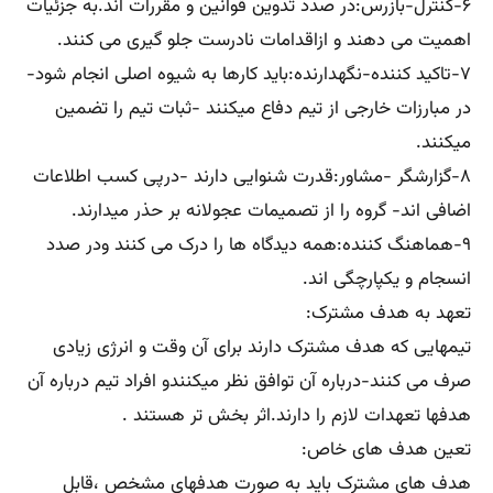
۶-کنترل-بازرس:در صدد تدوین قوانین و مقررات اند.به جزئیات
اهمیت می دهند و ازاقدامات نادرست جلو گیری می کنند.
۷-تاکید کننده-نگهدارنده:باید کارها به شیوه اصلی انجام شود-
در مبارزات خارجی از تیم دفاع میکنند -ثبات تیم را تضمین
میکنند.
۸-گزارشگر -مشاور:قدرت شنوایی دارند -درپی کسب اطلاعات
اضافی اند- گروه را از تصمیمات عجولانه بر حذر میدارند.
۹-هماهنگ کننده:همه دیدگاه ها را درک می کنند ودر صدد
انسجام و یکپارچگی اند.
تعهد به هدف مشترک:
تیمهایی که هدف مشترک دارند برای آن وقت و انرژی زیادی
صرف می کنند-درباره آن توافق نظر میکنندو افراد تیم درباره آن
هدفها تعهدات لازم را دارند.اثر بخش تر هستند .
تعین هدف های خاص:
هدف های مشترک باید به صورت هدفهای مشخص ،قابل