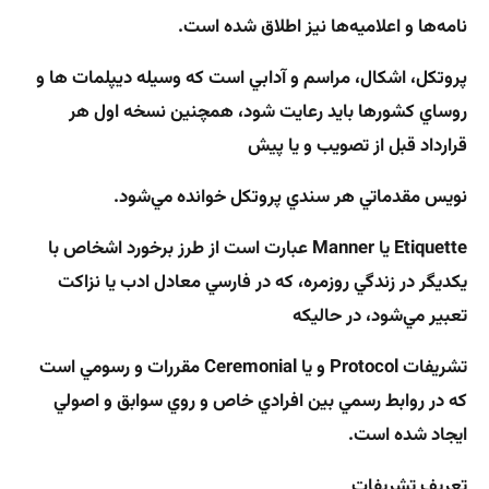
نامه‌ها و اعلاميه‌ها نيز اطلاق شده است.
پروتكل، اشكال، مراسم و آدابي است كه وسيله ديپلمات ها و
روساي كشورها بايد رعايت شود، همچنين نسخه اول هر
قرارداد قبل از تصويب و يا پيش
نويس مقدماتي هر سندي پروتكل خوانده مي‌شود.
Etiquette
يا
Manner
عبارت است از طرز برخورد اشخاص با
يكديگر در زندگي روزمره، كه در فارسي معادل ادب يا نزاكت
تعبير مي‌شود، در حاليكه
تشريفات
Protocol
و يا
Ceremonial
مقررات و رسومي است
كه در روابط رسمي بين افرادي خاص و روي سوابق و اصولي
ايجاد شده است.
تعریف تشریفات