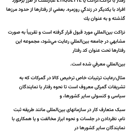
رفتار با نزاكت
:
نزاكت يا
ETIQUETTE
عبارتست از طرز برخورد
افراد با يكديگر در زندگي روزمره. بعضي از رفتارها از حدود مرزها
گذشته و به عنوان يك
نزاكت بين‌المللي مورد قبول قرار گرفته است و تقريباً به صورت
مشابهي در جامعه بين‌المللي رعايت مي‌شود، مجموعه اين
رفتارها تحت عنوان كد رفتار
بين‌المللي معرفي شده است.
مثال:
رعایت ترتیبات خاص ترخیص کالا در گمرکات که به
تشریفات گمرکی معروف است تا نحوه رفتار با نمایندگان
سیاسی و کنسولی سایر کشورها، و
سبک متعارف کار در سازمانهای بین‌المللی مانند طریقه ثبت
نام، نظردادن در جلسات و نحوه ابراز مخالفت و یا همکاری با
نمایندگان سایر کشورها در