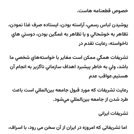
خصوص قطعنامه هاست
.
پوشيدن لباس رسمي، آراسته بودن، ايستاده صرف غذا نمودن،
تظاهر به خوشحالي و يا تظاهر به غمگين بودن، دوستي هاي
ناخواسته، رعايت تقدم در
تشريفات همگي ممكن است مغاير با خواسته‌هاي شخصي ما
باشد، ولي به خاطر پيشبرد اهداف سازماني ناگزير به انجام آن
هستيم.عواقب عدم
رعايت تشريفات كه مورد قبول جامعه بين‌المللي است باعث
طرد شدن از جامعه بين‌المللي مي‌شود.
تشریفات ایرانی
اما تشریفاتی که امروزه در ایران از آن سخن می رود، با اسراف،