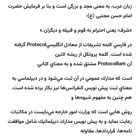
زبان عرب، به معنی مجد و بزرگی است و بنا بر فرمایش حضرت
امام حسن مجتبی (ع):
«شرف؛ یعنی احترام به قوم و قبیله و دیگران
.»
در فارسي كلمه تشريفات از معادل انگليسي
Protocol
گرفته
شده است. كلمه پروتكل از ريشه لاتين
آن
Protocollum
مشتق شده و به معناي كتابي
است كه مدارك عمومي در آن ثبت مي‌شود و در ديپلماسي به
معناي ثبت پيش نويس كنفرانس‌ها نيز بكار برده شده است.
هم چنين به مفهوم شيوه‌ها و
روش هايي است كه وزارت امور خارجه مي‌بايست در مكاتبات
رعايت نمايد و به پيش نويس مدارك ديپلماتيك شامل موافقت
نامه‌ها، قراردادها، مقاوله