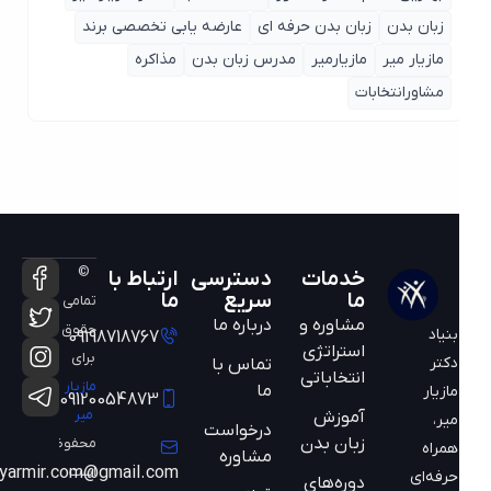
زبان بدن
زبان بدن حرفه ای
عارضه یابی تخصصی برند
مازیار میر
مازیارمیر
مدرس زبان بدن
مذاکره
مشاورانتخابات
©
خدمات
دسترسی
ارتباط با
ما
سریع
ما
تمامی
مشاوره و
درباره ما
حقوق
بنیاد
09198718767
استراتژی
برای
دکتر
تماس با
انتخاباتی
مازیار
ما
مازیار
09120054873
میر
آموزش
میر،
درخواست
زبان بدن
محفوظ
همراه
مشاوره
است
mazyarmir.com@gmail.com
حرفه‌ای
دوره‌های