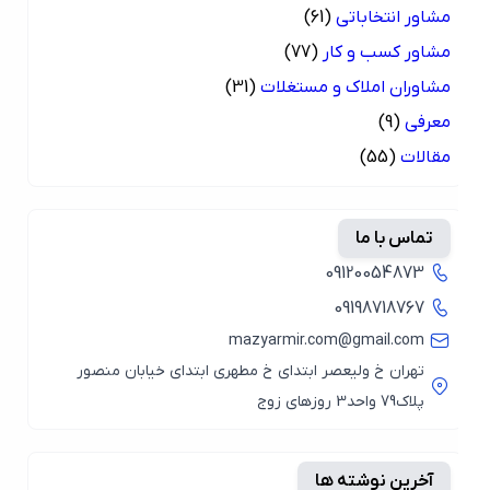
مشاور انتخاباتی
(61)
مشاور کسب و کار
(77)
مشاوران املاک و مستغلات
(31)
معرفی
(9)
مقالات
(55)
تماس با ما
09120054873
09198718767
mazyarmir.com@gmail.com
تهران خ ولیعصر ابتدای خ مطهری ابتدای خیابان منصور
پلاک79 واحد3 روزهای زوج
آخرین نوشته ها