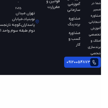
قوانین و
-
شما در
آموزشی
مقررارت
2025
مسیر
سازمانی
تهران میدان
مشاوره
مشاوره
نوبنیاد،خیابان
انتخاباتی،
برندینگ
پاسداران،کوچه نارنجستان
آموزش
دوم طبقه سوم واحد 301
مشاوره
تخصصی
کسب و
املاک و
کار
برندسازی
شخصی.
09120054873