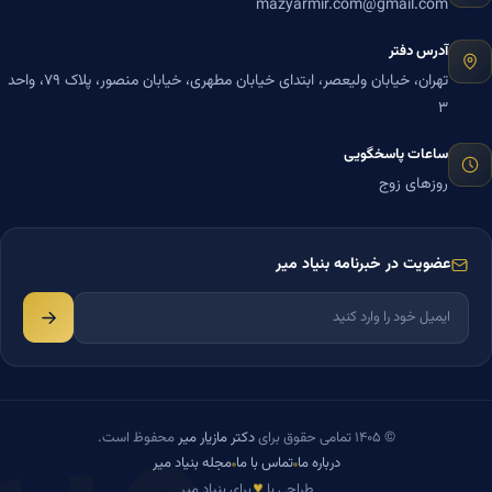
mazyarmir.com@gmail.com
آدرس دفتر
تهران، خیابان ولیعصر، ابتدای خیابان مطهری، خیابان منصور، پلاک ۷۹، واحد
۳
ساعات پاسخگویی
روزهای زوج
عضویت در خبرنامه بنیاد میر
© ۱۴۰۵ تمامی حقوق برای
دکتر مازیار میر
محفوظ است.
درباره ما
تماس با ما
مجله بنیاد میر
♥
طراحی با
برای بنیاد میر