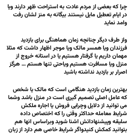
چرا که بعضی از مردم عادت به استراحت ظهر دارند ویا
در ایام تعطیل مایل نیستند بیگانه به منز لشان رفت
وامد نماید
واز طرف دیگر چنانچه زمان هماهنگی برای بازدید
فرزندان ویا همسر مالک ویا موجر اظهار داشت که مثلا
مهمان داریم یا گرفتار هستیم یا در استانه خروج از
منزل ویا مسافرت هستیم ویاحتی تنها هستم … هرگز
اصرار بر بازدید نداشته باشید
بهترین زمان بازدید هنگامی است که مالک یا شخص
که عامل اصلی تصمیم گیری است در منزل باشد وشما
می توانید از دلایل وچرایی فروش یا اجاره ملکش
شرایط معامله حداکثر وقتی را که اختصاص داده
سلیقه وپیشنهاداتش اشنا شوید وبراساس انها هم
بتوانید کمکش کنیدواگر شرایط خاصی هم دارد از زبان