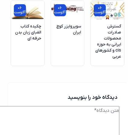
06
06
06
آگوست
آگوست
آگوست
گسترش
سوپروایزر کوچ
چکیده کتاب
صادرات
ایران
الفبای زبان بدن
محصولات
حرفه ای
ایرانی به حوزه
cis و کشورهای
عربی
دیدگاه خود را بنویسید