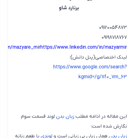
برنارد شاو
09120054873
09198718767
agram.com/mazyare_m
i
r
https://www.linkedin.com/in/mazyarmir
لینک اختصاصی(پنل دانش):
https://www.google.com/search?
kgmid=/g/11f0_7m_63
این مقاله در ادامه مطلب
زبان بدن
لوند قسمت سوم
نگارش شده است:
زبان بدن
همان زبان بی زبانی است و
لوندی
با طعم زنانه