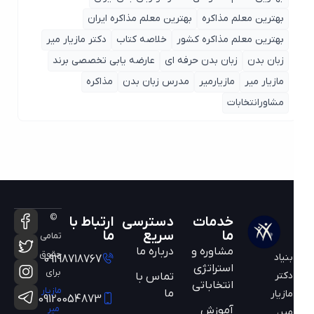
بهترین معلم مذاکره
بهترین معلم مذاکره ایران
بهترین معلم مذاکره کشور
خلاصه کتاب
دکتر مازیار میر
زبان بدن
زبان بدن حرفه ای
عارضه یابی تخصصی برند
مازیار میر
مازیارمیر
مدرس زبان بدن
مذاکره
مشاورانتخابات
©
خدمات
دسترسی
ارتباط با
ما
سریع
ما
تمامی
مشاوره و
درباره ما
حقوق
بنیاد
09198718767
استراتژی
برای
دکتر
تماس با
انتخاباتی
مازیار
ما
مازیار
09120054873
میر
آموزش
میر،