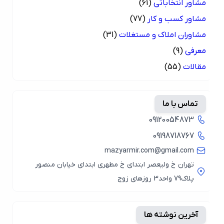
مشاور انتخاباتی
(61)
مشاور کسب و کار
(77)
مشاوران املاک و مستغلات
(31)
معرفی
(9)
مقالات
(55)
تماس با ما
09120054873
09198718767
mazyarmir.com@gmail.com
تهران خ ولیعصر ابتدای خ مطهری ابتدای خیابان منصور
پلاک79 واحد3 روزهای زوج
آخرین نوشته ها