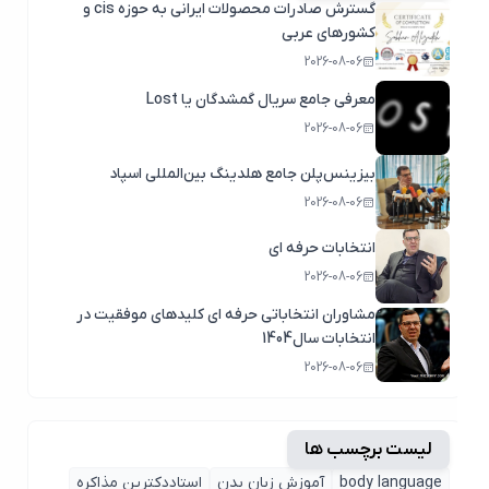
گسترش صادرات محصولات ایرانی به حوزه cis و
کشورهای عربی
2026-08-06
معرفی جامع سریال گمشدگان یا Lost
2026-08-06
بیزینس‌پلن جامع هلدینگ بین‌المللی اسپاد
2026-08-06
انتخابات حرفه ای
2026-08-06
مشاوران انتخاباتی حرفه ای کلیدهای موفقیت در
انتخابات سال1404
2026-08-06
لیست برچسب ها
body language
آموزش زبان بدن
استاددکترین مذاکره