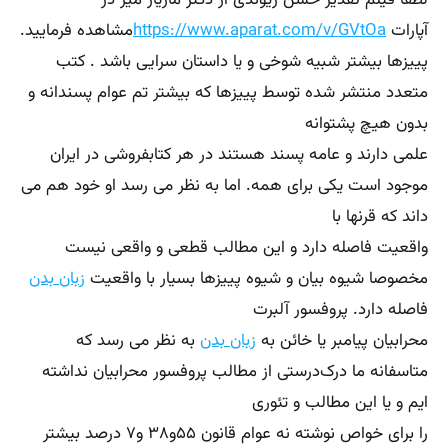
لطفا فیلم تقدیر حسن ریوندی از دکتر مازیار میر در
آپارات
https://www.aparat.com/v/GVtOa
مشاهده فرمایید.
پییزها بیشتر شبیه شوخی و یا داستان سرایی باشد . کتب
متعدد منتشر شده توسط پییزها که بیشتر تم عوام پسندانه و
بدون هیچ پشتوانه
علمی دارند و عامه پسند هستند در هر کتابفروشی در ایران
موجود است یکی برای همه. اما به نظر می رسد او خود هم می
داند که قرنها با
واقعیت فاصله دارد و این مطالب قطعی و واقعی نیست
مخصوصا شیوه بیان و شیوه پییزها بسیار با واقعیت
زبان بدن
فاصله دارد. پروفسور آلبرت
محرابیان پیامبر یا خائن به
زبان بدن
به نظر می رسد که
متاسفانه ما درک‌درستی از مطالب پروفسور محرابیان نداشته
ایم و یا این مطالب و تئوری
را برای خواص نوشته نه عوام قانون ۵۵و۳۸ و۷ درصد بیشتر