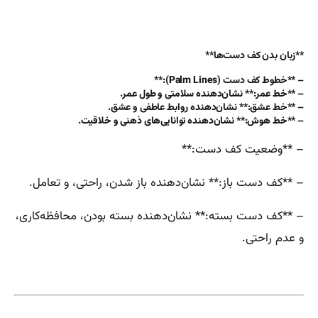
**زبان بدن کف دست‌ها**
– **خطوط کف دست (Palm Lines):**
– **خط عمر:** نشان‌دهنده سلامتی و طول عمر.
– **خط عشق:** نشان‌دهنده روابط عاطفی و عشق.
– **خط هوش:** نشان‌دهنده توانایی‌های ذهنی و خلاقیت.
– **وضعیت کف دست:**
– **کف دست باز:** نشان‌دهنده باز شدن، راحتی، و تعامل.
– **کف دست بسته:** نشان‌دهنده بسته بودن، محافظه‌کاری،
و عدم راحتی.